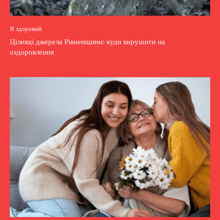
Я здоровий
Цілющі джерела Рівненщини: куди вирушити на
оздоровлення