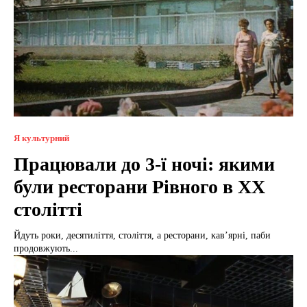
Я культурний
Працювали до 3-ї ночі: якими
були ресторани Рівного в XX
столітті
Йдуть роки, десятиліття, століття, а ресторани, кав’ярні, паби
продовжують...