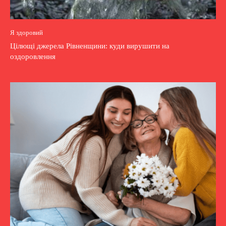
Я здоровий
Цілющі джерела Рівненщини: куди вирушити на
оздоровлення