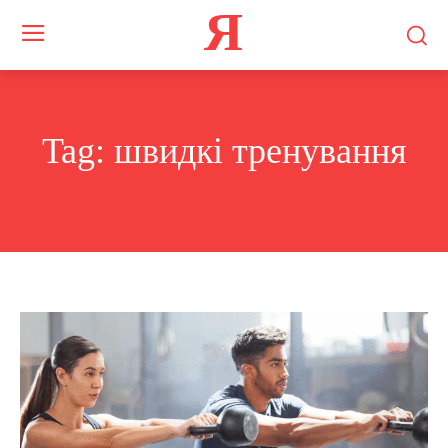
Я
Tag:
швидкі тренування