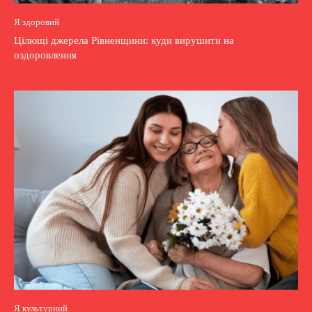
Я здоровий
Цілющі джерела Рівненщини: куди вирушити на
оздоровлення
Я культурний