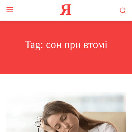
Я
Tag:
сон при втомі