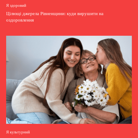
Я здоровий
Цілющі джерела Рівненщини: куди вирушити на
оздоровлення
Я культурний