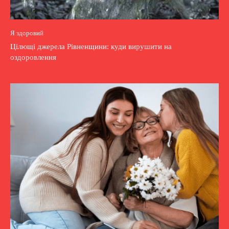
Я здоровий
Цілющі джерела Рівненщини: куди вирушити на
оздоровлення