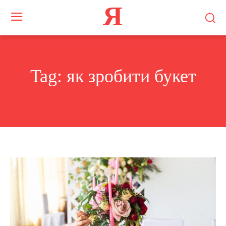
Я
Tag:
як зробити букет