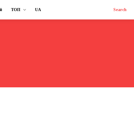
й
ТОП
UA
Search