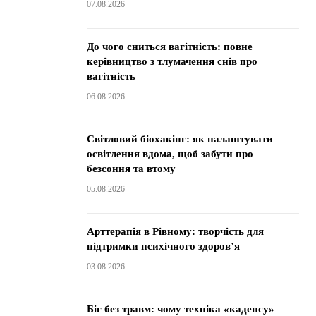
07.08.2026
До чого сниться вагітність: повне
керівництво з тлумачення снів про
вагітність
06.08.2026
Світловий біохакінг: як налаштувати
освітлення вдома, щоб забути про
безсоння та втому
05.08.2026
Арттерапія в Рівному: творчість для
підтримки психічного здоров’я
03.08.2026
Біг без травм: чому техніка «каденсу»