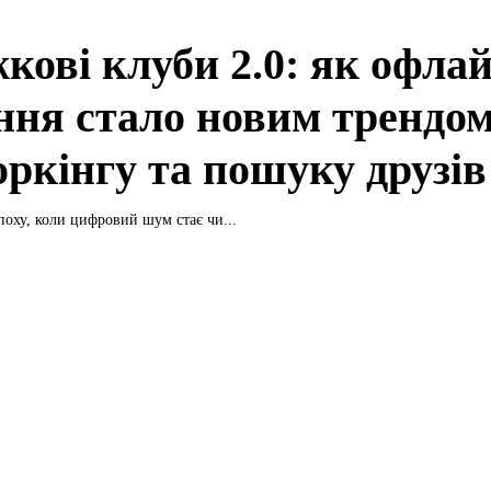
кові клуби 2.0: як офлай
ння стало новим трендом
оркінгу та пошуку друзів
оху, коли цифровий шум стає чи...