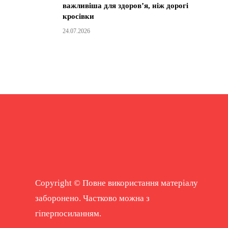
важливіша для здоров’я, ніж дорогі
кросівки
24.07.2026
Copyright © Повне використання матеріалу
заборонено. Частково можна з
гіперпосиланням.