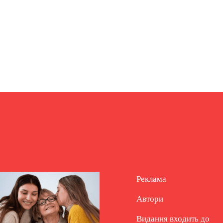
Реклама
Автори
Видання входить до