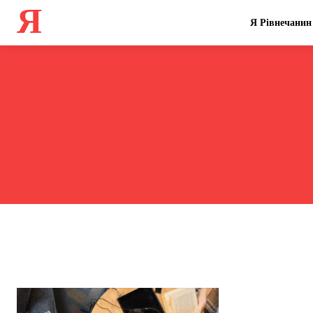
Я
Я Рівнечанин