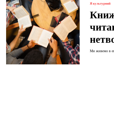
Я культурний
Книж
чита
нетв
Ми живемо в еп