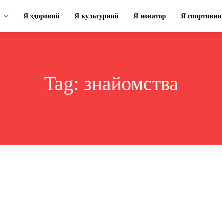
Я здоровий
Я культурний
Я новатор
Я спортивни
Tag:
знайомства