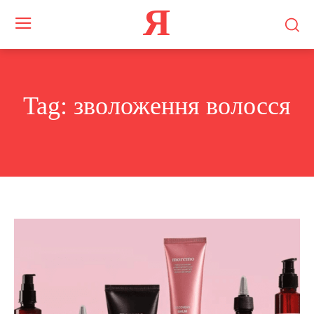
Я
Tag:
зволоження волосся