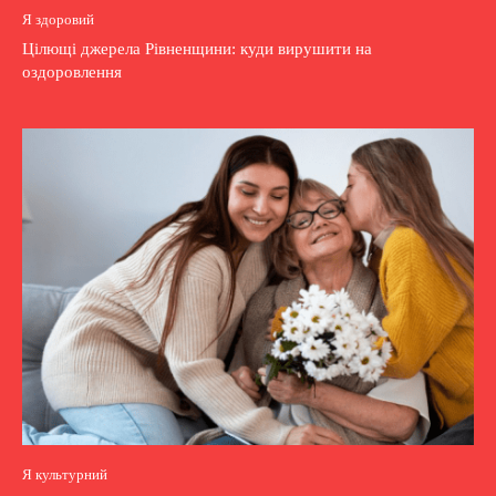
Я здоровий
Цілющі джерела Рівненщини: куди вирушити на
оздоровлення
Я культурний