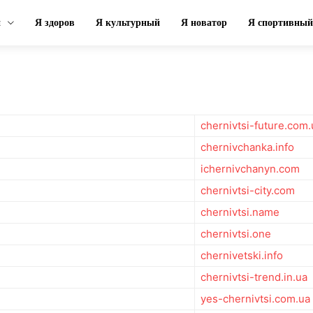
н
Я здоров
Я культурный
Я новатор
Я спортивный
chernivtsi-future.com.
chernivchanka.info
ichernivchanyn.com
chernivtsi-city.com
chernivtsi.name
chernivtsi.one
chernivetski.info
chernivtsi-trend.in.ua
yes-chernivtsi.com.ua