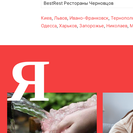
BestRest Рестораны Черновцов
Киев
,
Львов
,
Ивано-Франковск
,
Тернопол
Одесса
,
Харьков
,
Запорожье
,
Николаев
,
М
Я