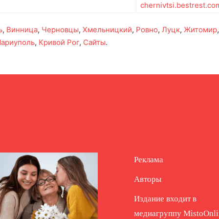
chernivtsi.bestrest.co
ь
,
Винница
,
Черновцы
,
Хмельницкий
,
Ровно
,
Луцк
,
Житомир
ариуполь
,
Кривой Рог
,
Сайты
.
Реклама
Авторы
Издание входит в
медиагруппу
MistoOnli