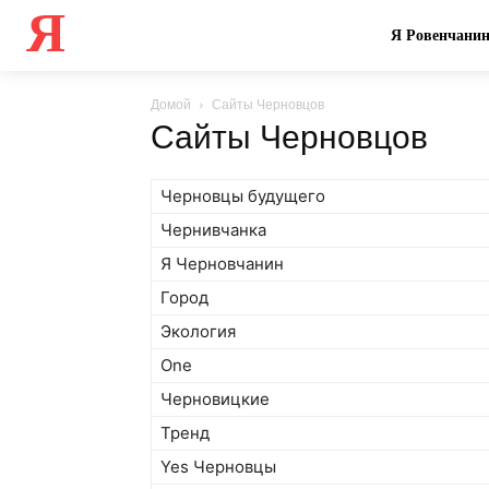
Я
Я Ровенчани
Домой
Сайты Черновцов
Сайты Черновцов
Черновцы будущего
Чернивчанка
Я Черновчанин
Город
Экология
One
Черновицкие
Тренд
Yes Черновцы