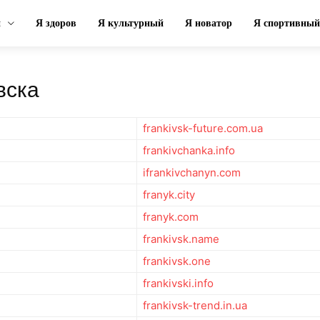
н
Я здоров
Я культурный
Я новатор
Я спортивный
вска
frankivsk-future.com.ua
frankivchanka.info
ifrankivchanyn.com
franyk.city
franyk.com
frankivsk.name
frankivsk.one
frankivski.info
frankivsk-trend.in.ua