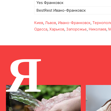
Yes Франковск
BestRest Ивано-Франковск
Киев
,
Львов
,
Ивано-Франковск
,
Тернопол
Одесса
,
Харьков
,
Запорожье
,
Николаев
,
М
Я