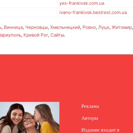
yes-frankivsk.com.ua
ivano-frankivsk.bestrest.com.ua
ь
,
Винница
,
Черновцы
,
Хмельницкий
,
Ровно
,
Луцк
,
Житомир
ариуполь
,
Кривой Рог
,
Сайты
.
Реклама
Авторы
Издание входит в