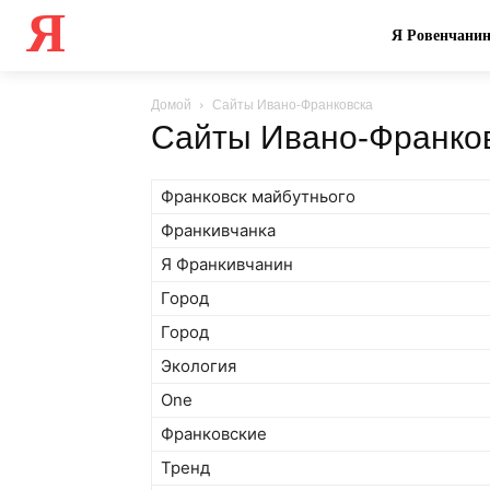
Я
Я Ровенчани
Домой
Сайты Ивано-Франковска
Сайты Ивано-Франко
Франковск майбутнього
Франкивчанка
Я Франкивчанин
Город
Город
Экология
One
Франковские
Тренд