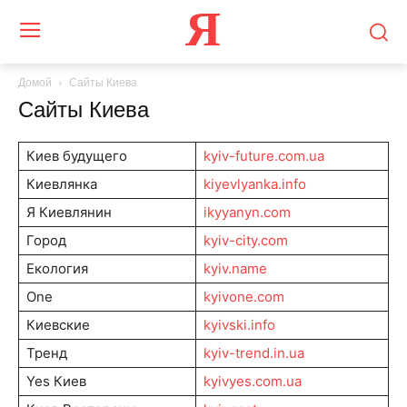
Я
Домой
Сайты Киева
Сайты Киева
Киев будущего
kyiv-future.com.ua
Киевлянка
kiyevlyanka.info
Я Киевлянин
ikyyanyn.com
Город
kyiv-city.com
Екология
kyiv.name
One
kyivone.com
Киевские
kyivski.info
Тренд
kyiv-trend.in.ua
Yes Киев
kyivyes.com.ua