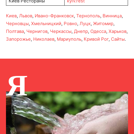
Киев Рестораны
kyiv.rest
Киев
,
Львов
,
Ивано-Франковск
,
Тернополь
,
Винница
,
Черновцы
,
Хмельницкий
,
Ровно
,
Луцк
,
Житомир
,
Полтава
,
Чернигов
,
Черкассы
,
Днепр
,
Одесса
,
Харьков
,
Запорожье
,
Николаев
,
Мариуполь
,
Кривой Рог
,
Сайты
.
Я