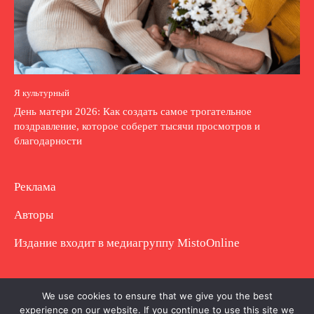
Я культурный
День матери 2026: Как создать самое трогательное
поздравление, которое соберет тысячи просмотров и
благодарности
Реклама
Авторы
Издание входит в медиагруппу
MistoOnline
Copyright © Полное использование материала
We use cookies to ensure that we give you the best
experience on our website. If you continue to use this site we
запрещено. Частично разрешено с гиперссылкой.