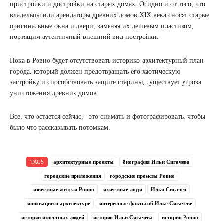
пристройки и достройки на старых домах. Обидно и от того, что
владельцы или арендаторы древних домов XIX века сносят старые
оригинальные окна и двери, заменяя их дешевым пластиком,
портящим аутентичный внешний вид постройки.
Пока в Ровно будет отсутствовать историко-архитектурный план
города, который должен предотвращать его хаотическую
застройку и способствовать защите старины, существует угроза
уничтожения древних домов.
Все, что остается сейчас,– это снимать и фотографировать, чтобы
было что рассказывать потомкам.
TAGS
архитектурные проекты
биография Ильи Сигачева
городские приложения
городские проекты Ровно
известные жители Ровно
известные люди
Илья Сигачев
инновации в архитектуре
интересные факты об Илье Сигачеве
истории известных людей
история Ильи Сигачева
история Ровно