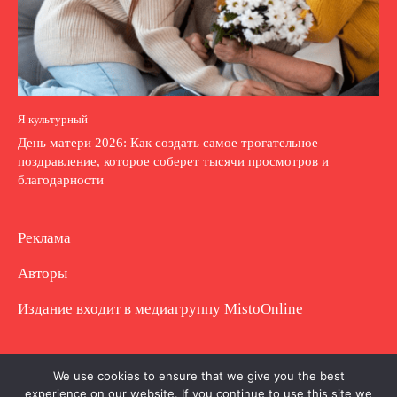
Я культурный
День матери 2026: Как создать самое трогательное
поздравление, которое соберет тысячи просмотров и
благодарности
Реклама
Авторы
Издание входит в медиагруппу
MistoOnline
Copyright © Полное использование материала
We use cookies to ensure that we give you the best
experience on our website. If you continue to use this site we