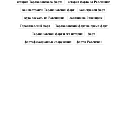
история Таракановского форта
история форта на Ровенщине
как построили Таракановский форт
как строили форт
куда поехать на Ровенщине
локации на Ровенщине
Таракановский форт
Таракановский форт во время форт
Таракановский форт и его история
форт
фортификационные сооружения
форты Ровенской