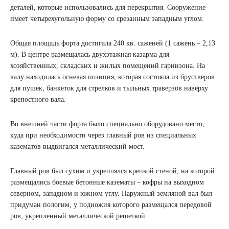
деталей, которые использовались для перекрытия. Сооружение
имеет четырехугольную форму со срезанным западным углом.
Общая площадь форта достигала 240 кв. саженей (1 сажень – 2,13
м). В центре размещалась двухэтажная казарма для
хозяйственных, складских и жилых помещений гарнизона. На
валу находилась огневая позиция, которая состояла из брустверов
для пушек, банкеток для стрелков и тыльных траверзов наверху
крепостного вала.
Во внешней части форта было специально оборудовано место,
куда при необходимости через главный ров из специальных
казематов выдвигался металлический мост.
Главный ров был сухим и укреплялся крепкой стеной, на которой
размещались боевые бетонные казематы – кофры на выходном
северном, западном и южном углу. Наружный земляной вал был
придуман пологим, у подножия которого размещался передовой
ров, укрепленный металлической решеткой.