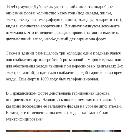
В «Формуляре Дубенских укреплений» имеется подробное
описание форта: количество казематов (под склады, жилье,
электрическую и телеграфную станции, колодцы, лазарет и т.п.),
виды и количество вооружения. В вышеупомянутом документе
отмечалось, что помещения складов провианта могли вместить
двухмесячный запас, необходимый для гарнизона форта.
Также в здании размещалось три колодца: один предназначался
для снабжения артиллерийской роты водой в мирное время, один
для обеспечения холодильников при керосиновых двигателях 2-х
электростанций, и один для снабжения водой гарнизона во время
осады. Еще форт в 1899 году был телефонизирован.
В Таракановском форте действовала гарнизонная церковь,
построенная в году. Находилась она в казематах центральной
казармы посередине ее западного фасада на уровне двух этажей.
Кстати, все помещения подземных ходов, казематы были
электрифицированы.