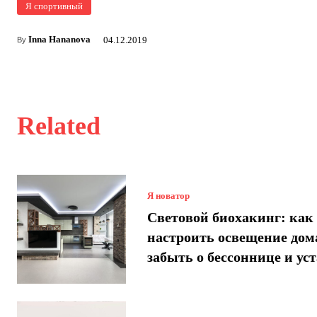
Я спортивный
Inna Hananova
04.12.2019
By
Related
Я новатор
Световой биохакинг: как
настроить освещение дом
забыть о бессоннице и ус