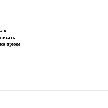
как
дписать
 на прием