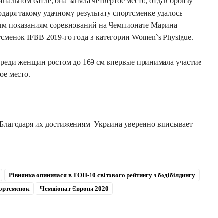
нальном батле, она заняла четвертое место, отдав бронзу
даря такому удачному результату спортсменке удалось
вым показаниям соревнований на Чемпионате Марина
сменок IFBB 2019-го года в категории Women`s Physigue.
 среди женщин ростом до 169 см впервые принимала участие
ое место.
Благодаря их достижениям, Украина уверенно вписывает
Рівнянка опинилася в ТОП-10 світового рейтингу з бодібілдингу
ортсменок
Чемпіонат Європи 2020