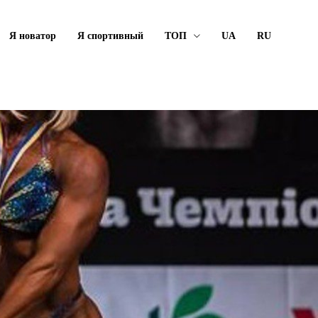
Я новатор
Я спортивный
ТОП
UA
RU