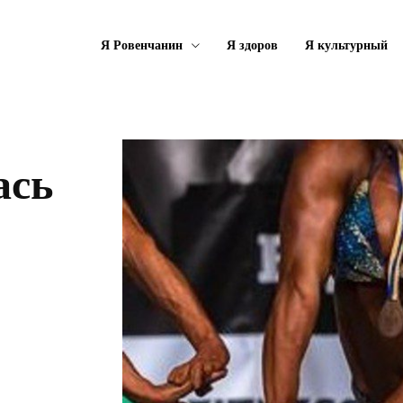
Я Ровенчанин
Я здоров
Я культурный
ась
о