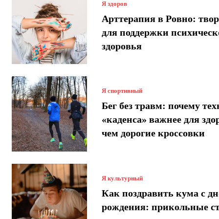
Я здоров
Арттерапия в Ровно: твор
для поддержки психическ
здоровья
Я спортивный
Бег без травм: почему те
«каденса» важнее для здо
чем дорогие кроссовки
Я культурный
Как поздравить кума с днем
рождения: прикольные с