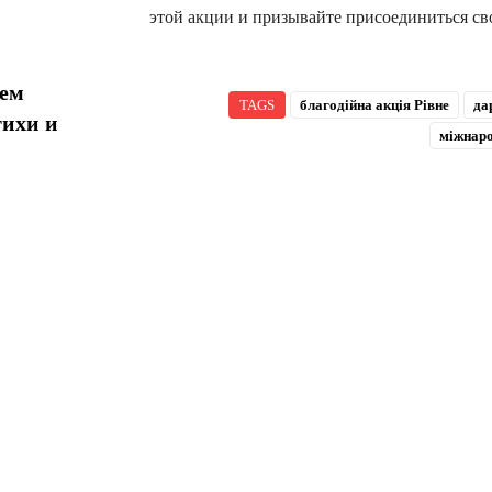
этой акции и призывайте присоединиться св
 ​​
TAGS
благодійна акція Рівне
да
тихи и
міжнаро