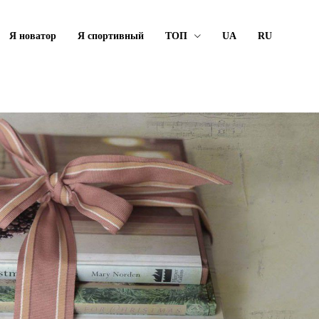
Я новатор
Я спортивный
ТОП
UA
RU