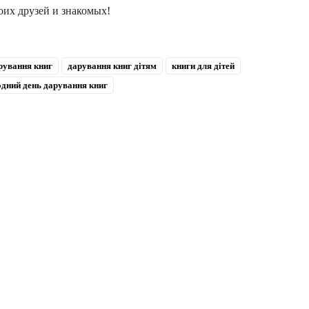
оих друзей и знакомых!
рування книг
дарування книг дітям
книги для дітей
дний день дарування книг