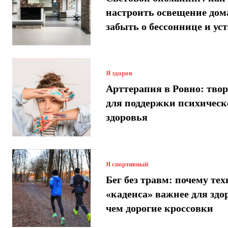
настроить освещение дом
забыть о бессоннице и ус
Я здоров
Арттерапия в Ровно: твор
для поддержки психическ
здоровья
Я спортивный
Бег без травм: почему те
«каденса» важнее для здо
чем дорогие кроссовки