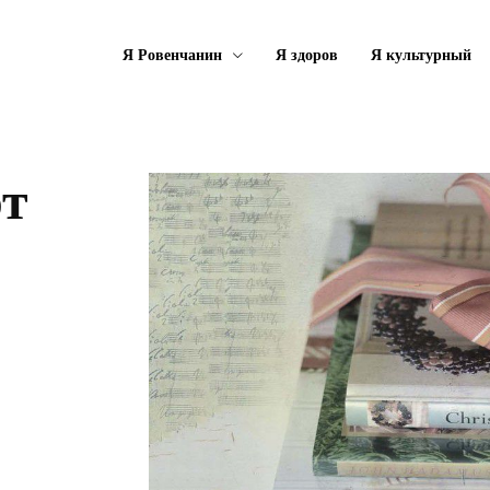
Я Ровенчанин
Я здоров
Я культурный
т