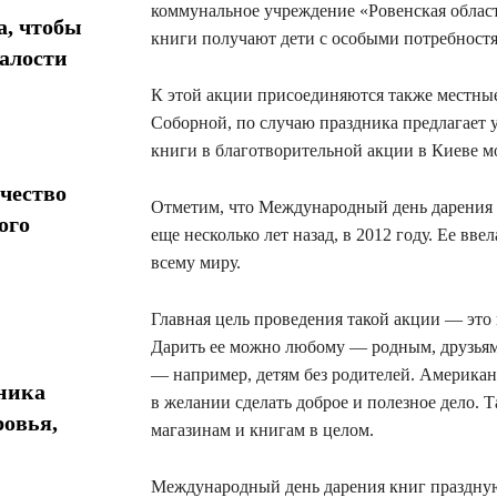
коммунальное учреждение «Ровенская област
а, чтобы
книги получают дети с особыми потребност
талости
К этой акции присоединяются также местные
Соборной, по случаю праздника предлагает 
книги в благотворительной акции в Киеве 
чество
Отметим, что Международный день дарения к
ого
еще несколько лет назад, в 2012 году. Ее вв
всему миру.
Главная цель проведения такой акции — это 
Дарить ее можно любому — родным, друзьям, 
— например, детям без родителей. Американ
хника
в желании сделать доброе и полезное дело. 
ровья,
магазинам и книгам в целом.
Международный день дарения книг празднуют