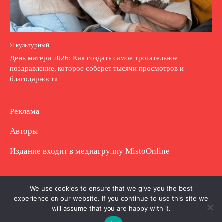
Я культурный
День матери 2026: Как создать самое трогательное
поздравление, которое соберет тысячи просмотров и
благодарности
Реклама
Авторы
Издание входит в медиагруппу
MistoOnline
Copyright © Полное использование материала
We use cookies to ensure that we give you the best
experience on our website. If you continue to use this site we
запрещено. Частично разрешено с гиперссылкой.
will assume that you are happy with it.