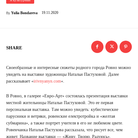
19.11.2020
Yulia Bondareva
By
SHARE
Своеобразные и интересные сюжеты родного города Ровно можно
увидеть на выставке художницы Натальи Пастуховой. Далее
рассказывает «
irivnyanyn.com
«.
В Ровно, в галерее «Евро-Арт» состоялась презентация выставки
местной жительницы Натальи Пастуховой. Это ее первая
персональная выставка. Там можно увидеть: кубистические
парусники и ветряки, ровенские електротройка и «желтая
субмарина», а также портрет учителя в его не любимом цвете.
Ровенчанка Наталья Пастухова рассказала, что рисует все, чем
живет. Название выставки — «Живу. Творю. Радуюсь».