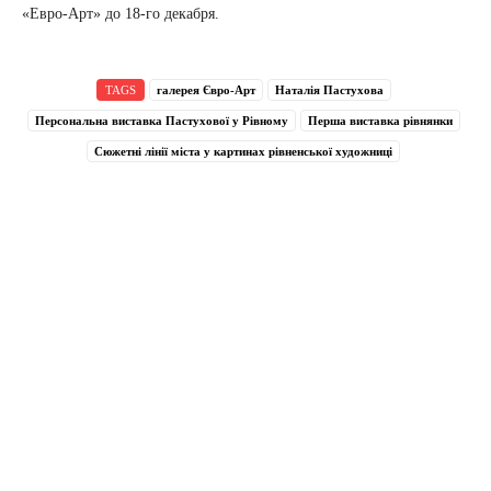
«Евро-Арт» до 18-го декабря.
TAGS
галерея Євро-Арт
Наталія Пастухова
Персональна виставка Пастухової у Рівному
Перша виставка рівнянки
Сюжетні лінії міста у картинах рівненської художниці