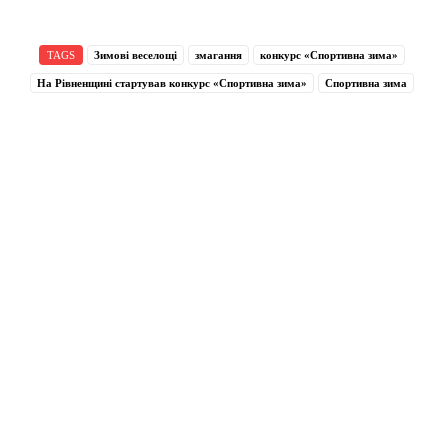
TAGS
Зимові веселощі
змагання
конкурс «Спортивна зима»
На Рівненщині стартував конкурс «Спортивна зима»
Спортивна зима