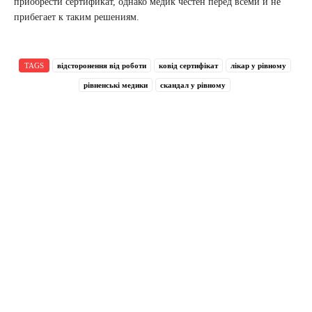
приобрести сертификат, однако медик честен перед всеми и не
прибегает к таким решениям.
TAGS
відсторонення від роботи
ковід сертифікат
лікар у рівному
рівненські медики
скандал у рівному