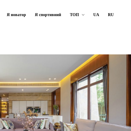
Я новатор
Я спортивний
ТОП
UA
RU