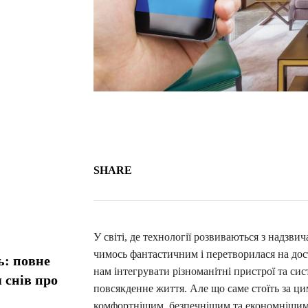
SHARE
У світі, де технології розвиваються з надзв
чимось фантастичним і перетворилася на дост
ь: повне
нам інтегрувати різноманітні пристрої та си
 снів про
повсякденне життя. Але що саме стоїть за цим
комфортнішим, безпечнішим та економнішим