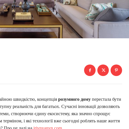
ичайною швидкістю, концепція
розумного дому
перестала бути
упну реальність для багатьох. Сучасні інновації дозволяють
стеми, створюючи єдину екосистему, яка значно спрощує
 терміном, і які технології вже сьогодні роблять наше життя
? Про це далі на
irivnyanyn.com
.