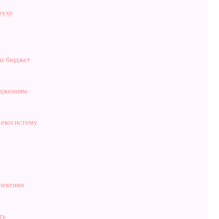
руху
аш бюджет
одженням
ю екосистему
пективи
ть