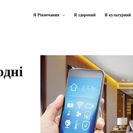
Я Рівнечанин
Я здоровий
Я культурний
одні