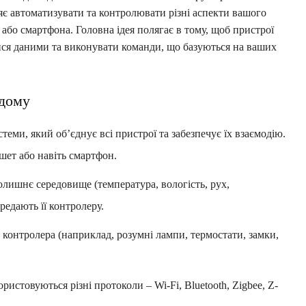
ляє автоматизувати та контролювати різні аспекти вашого
бо смартфона. Головна ідея полягає в тому, щоб пристрої
ися даними та виконувати команди, що базуються на ваших
 дому
еми, який об’єднує всі пристрої та забезпечує їх взаємодію.
шет або навіть смартфон.
лишнє середовище (температура, вологість, рух,
ередають її контролеру.
онтролера (наприклад, розумні лампи, термостати, замки,
истовуються різні протоколи – Wi-Fi, Bluetooth, Zigbee, Z-