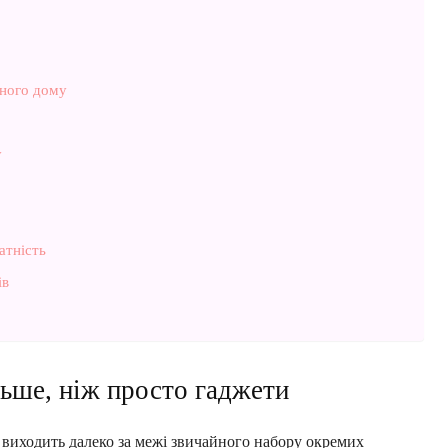
ного дому
у
атність
ів
льше, ніж просто гаджети
 виходить далеко за межі звичайного набору окремих