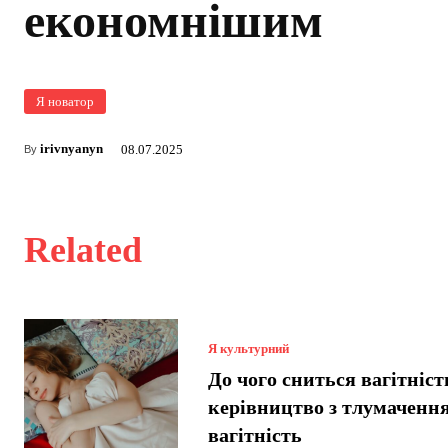
економнішим
Я новатор
irivnyanyn
08.07.2025
By
Related
Я культурний
До чого сниться вагітніст
керівництво з тлумачення
вагітність