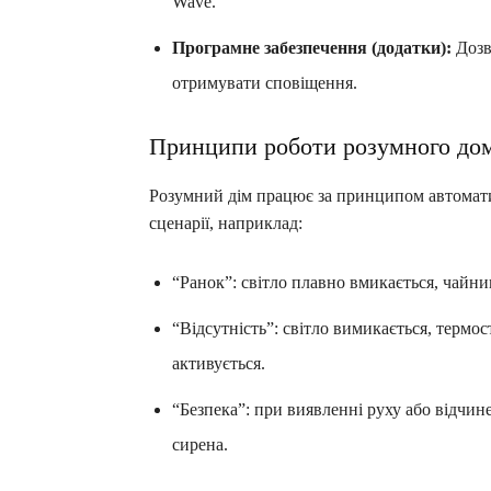
Wave.
Програмне забезпечення (додатки):
Дозв
отримувати сповіщення.
Принципи роботи розумного до
Розумний дім працює за принципом автомати
сценарії, наприклад:
“Ранок”: світло плавно вмикається, чайни
“Відсутність”: світло вимикається, термо
активується.
“Безпека”: при виявленні руху або відчи
сирена.