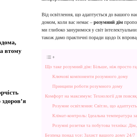
Від освітлення, що адаптується до вашого на
домом, коли вас немає –
розумний дім
пропон
ми глибоко зануримося у світ інтелектуальни
також дамо практичні поради щодо їх впров
вдома,
та втому
Що таке розумний дім: Більше, ніж просто г
Ключові компоненти розумного дому
Принципи роботи розумного дому
орчість
Комфорт на максимум: Технології для повся
 здоров’я
Розумне освітлення: Світло, що адаптуєть
Клімат-контроль: Ідеальна температура з
Розумні розетки та побутова техніка: Дім
Безпека понад усе: Захист вашого дому 24/7