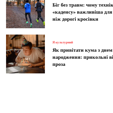
Біг без травм: чому техні
«каденсу» важливіша для 
ніж дорогі кросівки
Я культурний
Як привітати кума з днем
народження: прикольні в
проза