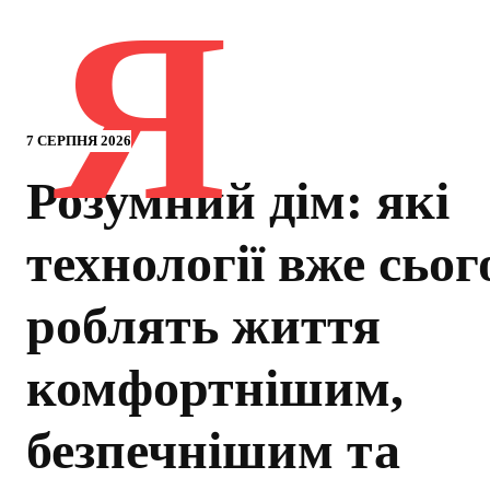
Я
7 СЕРПНЯ 2026
Розумний дім: які
технології вже сьог
роблять життя
комфортнішим,
безпечнішим та