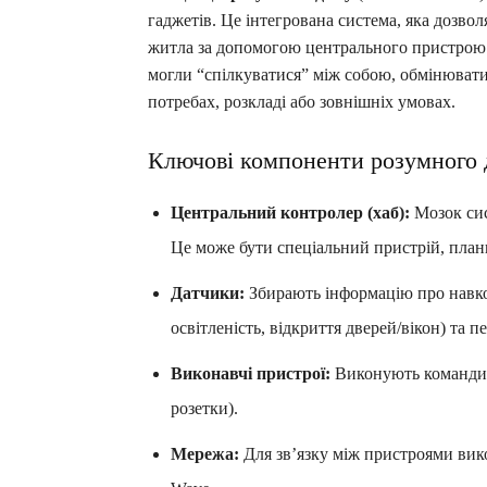
гаджетів. Це інтегрована система, яка дозво
житла за допомогою центрального пристрою а
могли “спілкуватися” між собою, обмінюват
потребах, розкладі або зовнішніх умовах.
Ключові компоненти розумного
Центральний контролер (хаб):
Мозок сист
Це може бути спеціальний пристрій, план
Датчики:
Збирають інформацію про навко
освітленість, відкриття дверей/вікон) та п
Виконавчі пристрої:
Виконують команди к
розетки).
Мережа:
Для зв’язку між пристроями викор