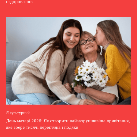
оздоровлення
Я культурний
День матері 2026: Як створити найзворушливіше привітання,
яке збере тисячі переглядів і подяки