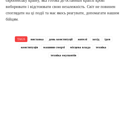
європейську країну, яка готова до останньої краплі крові
виборювати і відстоювати свою незалежність. Світ не повинен
споглядати на ці події та має якось реагувати, допомагати нашим
бійцям.
TAGS
виставка
день конституції
жителі
захід
ідея
конституція
машини смерті
місцева влада
техніка
техніка окупантів