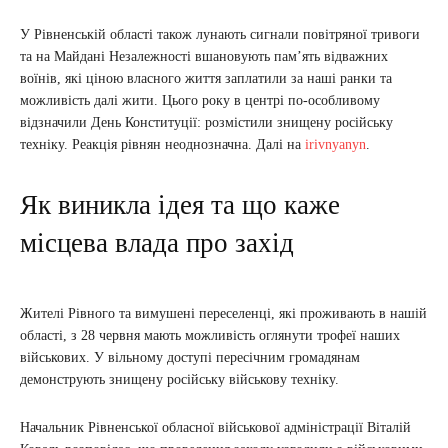
У Рівненській області також лунають сигнали повітряної тривоги
та на Майдані Незалежності вшановують пам’ять відважних
воїнів, які ціною власного життя заплатили за наші ранки та
можливість далі жити. Цього року в центрі по-особливому
відзначили День Конституції: розмістили знищену російську
техніку. Реакція рівнян неоднозначна. Далі на
irivnyanyn
.
Як виникла ідея та що каже
місцева влада про захід
Жителі Рівного та вимушені переселенці, які проживають в нашій
області, з 28 червня мають можливість оглянути трофеї наших
військових. У вільному доступі пересічним громадянам
демонструють знищену російську військову техніку.
Начальник Рівненської обласної військової адміністрації Віталій