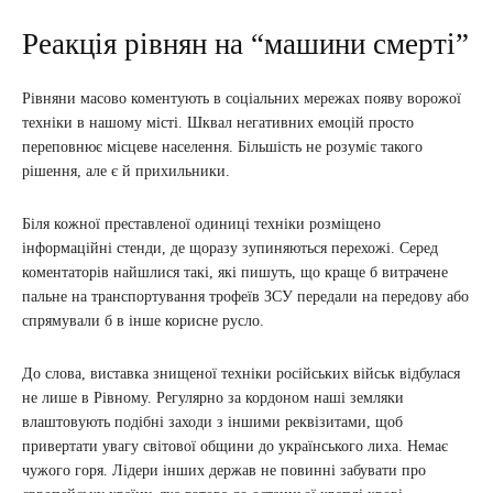
Реакція рівнян на “машини смерті”
Рівняни масово коментують в соціальних мережах появу ворожої
техніки в нашому місті. Шквал негативних емоцій просто
переповнює місцеве населення. Більшість не розуміє такого
рішення, але є й прихильники.
Біля кожної преставленої одиниці техніки розміщено
інформаційні стенди, де щоразу зупиняються перехожі. Серед
коментаторів найшлися такі, які пишуть, що краще б витрачене
пальне на транспортування трофеїв ЗСУ передали на передову або
спрямували б в інше корисне русло.
До слова, виставка знищеної техніки російських військ відбулася
не лише в Рівному. Регулярно за кордоном наші земляки
влаштовують подібні заходи з іншими реквізитами, щоб
привертати увагу світової общини до українського лиха. Немає
чужого горя. Лідери інших держав не повинні забувати про