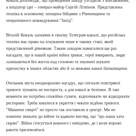
Коваль розповідає, що проведення заходу узгодили з військовими,
а ініціатор ідеї – генерал-майор Сергій Літвінов. Представлена
техніка в основному знищена бійцями з Рівненщини та
оперативного командування “Захід”.
Віталій Коваль зазначив в своєму Телеграм-каналі, що російська
техніка має право на існування лише в такому стані, який
представлений рівнянам. Таким заходом намагалися ще раз
нагадати, що в нашій країні війна триває, герої вмирають, люди
залишаються без житла над головою та змушені шукати
прихистку в інших областях або й за межами нашої батьківщини.
Очільник міста неодноразово нагадує, що сигнали повітряної
тривоги лунають не неспроста, а для нашої ж безпеки. В такі
моменти не потрібно спокійно гуляти, відпочивати чи відвідувати
ресторани. Треба ховатися в укриття і чекати відбою тривоги.
“Машини смерті” не просто так поставили в центрі. Ми не
повинні звикати до війни та вдавати вигляд, що “що наша хата
скраю”. Війна стосується кожного і невідомо, де і коли ворожі
ракети приземляться.