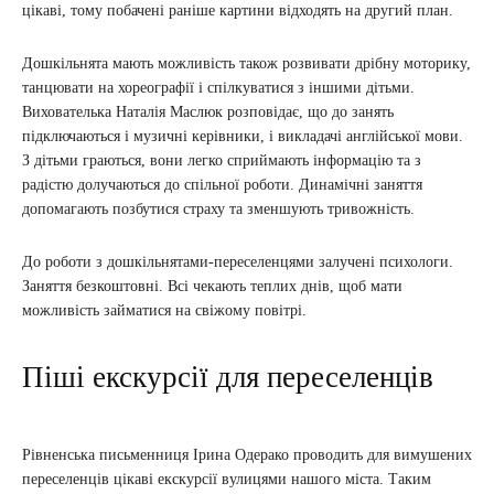
цікаві, тому побачені раніше картини відходять на другий план.
Дошкільнята мають можливість також розвивати дрібну моторику,
танцювати на хореографії і спілкуватися з іншими дітьми.
Вихователька Наталія Маслюк розповідає, що до занять
підключаються і музичні керівники, і викладачі англійської мови.
З дітьми граються, вони легко сприймають інформацію та з
радістю долучаються до спільної роботи. Динамічні заняття
допомагають позбутися страху та зменшують тривожність.
До роботи з дошкільнятами-переселенцями залучені психологи.
Заняття безкоштовні. Всі чекають теплих днів, щоб мати
можливість займатися на свіжому повітрі.
Піші екскурсії для переселенців
Рівненська письменниця Ірина Одерако проводить для вимушених
переселенців цікаві екскурсії вулицями нашого міста. Таким