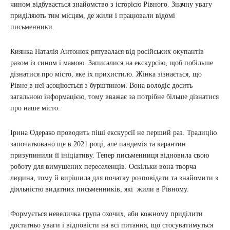
чином відбувається знайомство з історією Рівного. Значну увагу
приділяють тим місцям, де жили і працювали відомі
письменники.
Киянка Наталія Антонюк рятувалася від російських окупантів
разом із сином і мамою. Записалися на екскурсію, щоб побільше
дізнатися про місто, яке іх прихистило. Жінка зізнається, що
Рівне в неї асоціюється з бурштином. Вона володіє досить
загальною інформацією, тому вважає за потрібне більше дізнатися
про наше місто.
Ірина Одерако проводить піші екскурсії не перший раз. Традицію
започатковано ще в 2021 році, але пандемія та карантин
призупинили її ініціативу. Тепер письменниця відновила свою
роботу для вимушених переселенців. Оскільки вона творча
людина, тому й вирішила для початку розповідати та знайомити з
діяльністю видатних письменників, які жили в Рівному.
Формується невеличка група охочих, аби кожному приділити
достатньо уваги і відповісти на всі питання, що стосуватимуться