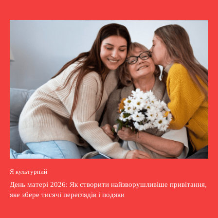
Я культурний
День матері 2026: Як створити найзворушливіше привітання,
яке збере тисячі переглядів і подяки