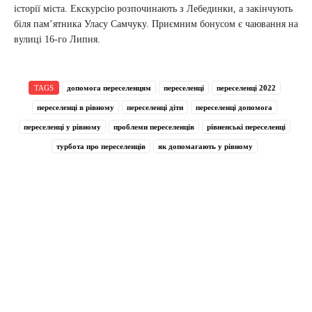
історії міста. Екскурсію розпочинають з Лебединки, а закінчують
біля пам’ятника Уласу Самчуку. Приємним бонусом є чаювання на
вулиці 16-го Липня.
TAGS
допомога переселенцям
переселенці
переселенці 2022
переселенці в рівному
переселенці діти
переселенці допомога
переселенці у рівному
проблеми переселенців
рівненські переселенці
турбота про переселенців
як допомагають у рівному