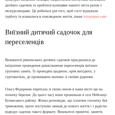
дитячих садочків та пройтися вулицями нашого міста разом з
екскурсоводами. Це робиться для того, щоб гості відчували
турботу та вливалися в повсякденне життя, пише
irivnyanyn.com
.
Виїзний дитячий садочок для
переселенців
Вихователі рівненських дитячих садочків приєдналися до
ініціативи проведення дошкільнятам переселенців виїзних
групових занять. Їх проводять щоденно, крім вихідних, у
гуртожитках, де проживають малюки зі своїми рідними.
Ольга Федоренко переїхала зі своїм сином в наше місто ще на
початку березня. До цього часу вони проживали в селі Небелиці
Бучанського району. Жінка розповідає, що хлопчик спочатку був
тривожним, проте поступово звикав до нового життя і з радістю
відвідує садочок такого формату. Вихователі привітні, заняття