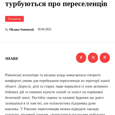
турбуються про переселенців
Я новатор
18.04.2022
Oksana Semenyuk
By
SHARE
Рівненські волонтери та місцева влада намагаються створити
комфортні умови для перебування переселенців на території нашої
області. Дорослі, діти та старші люди вирвалися із зони активних
бойових дій та повинні відчути спокій та захист на порівняно
безпечній землі. Постійні сирени та палаючі будинки ще довго
залишаться в їх пам’яті, але психологічна підтримка дуже
важлива. У Рівному переселенцям можна відвідати заклади
культури, місцевий зоопарк, скористатися послугами мобільних