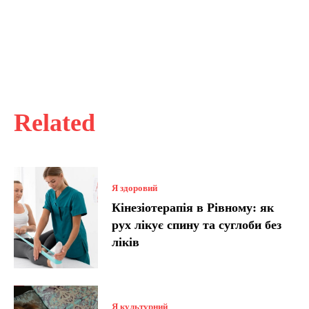
Related
Я здоровий
Кінезіотерапія в Рівному: як
рух лікує спину та суглоби без
ліків
Я культурний