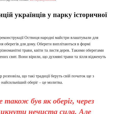
ицій українців у парку історичної
ї реконструкції Оствиця народні майстри влаштували для
ння оберегів для дому. Обереги виплітаються в формі
ізноманітні трави, квіти та листя дерев. Такими оберегами
них свят. Вони вірили, що духмяні трави та зілля відженуть
 розповіла, що такі традиції беруть свій початок ще з
о найсильніший оберіг – це молитва.
е також був як оберіг, через
никнути нечиста сила. Але