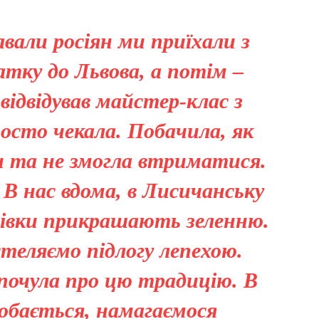
вали росіян ми приїхали з
тку до Львова, а потім –
 відвідував майстер-клас з
росто чекала. Побачила, як
 та не змогла втриматися.
В нас вдома, в Лисичанську
івки прикрашають зеленню.
теляємо підлогу лепехою.
почула про цю традицію. В
обається, намагаємося