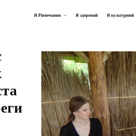
Я Рівнечанин
Я здоровий
Я культурний
с
к
ста
реги