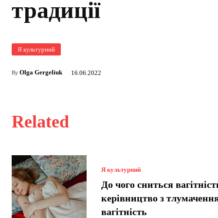
традиції
Я культурний
Olga Gergeliuk
16.06.2022
By
Related
Я культурний
До чого сниться вагітніст
керівництво з тлумачення
вагітність