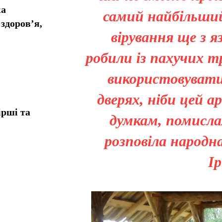
ка
самий найбільший 
здоров’я,
вірування ще з я
робили із пахучих т
використовувати.
дверях, ніби цей а
ірші та
думкам, помисла
розповіла народн
Ір