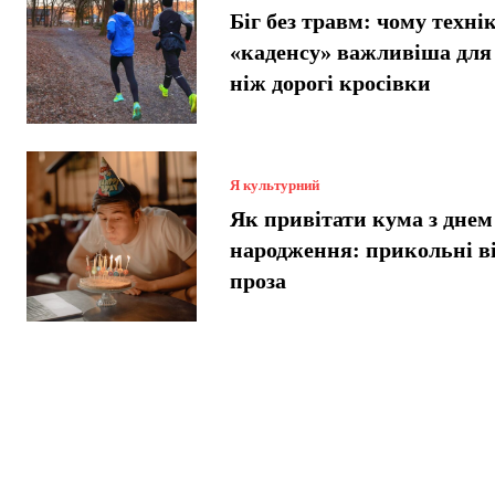
Біг без травм: чому техні
«каденсу» важливіша для 
ніж дорогі кросівки
Я культурний
Як привітати кума з днем
народження: прикольні в
проза