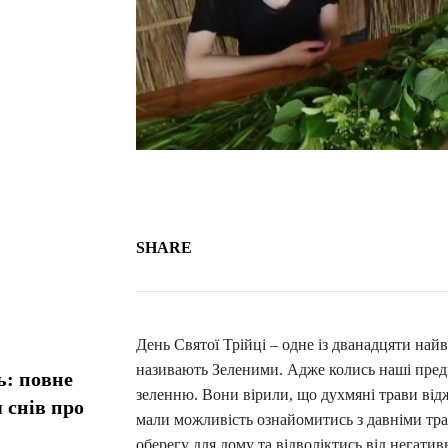
SHARE
День Святої Трійці – одне із дванадцяти найв
називають Зеленими. Адже колись наші пред
ь: повне
зеленню. Вони вірили, що духмяні трави відже
 снів про
мали можливість ознайомитись з давніми тра
оберегу для дому та відволіктись від негат