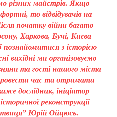
мо різних майстрів. Якщо
фортні, то відвідувачів на
ісля початку війни багато
рсону, Харкова, Бучі, Києва
б познайомитися з історією
і вихідні ми організовуємо
рівняни та гості нашого міста
провести час та отримати
 каже дослідник, ініціатор
історичної реконструкції
ствиця” Юрій Ойцюсь.