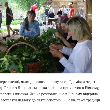
 переселенці, яким довелося покинути свої домівки через
, Олена з Лисичанська, яка знайшла прихисток в Рівному,
створення віночка. Жінка розповіла, що в Рівному відкрила
застеляти підлогу до свята лепехою. З її слів, такої традиції