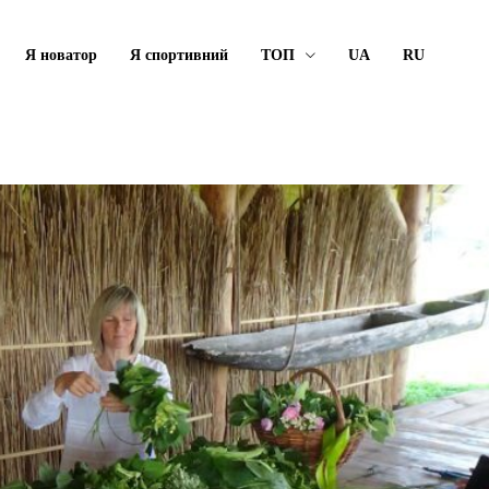
Я новатор
Я спортивний
ТОП
UA
RU