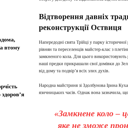
Відтворення давніх трад
реконструкції Оствиця
вдома,
Напередодні свята Трійці у парку історично
та втому
рівнян та переселенців майстер-клас з плеті
замкненого кола. Для цього використовують р
наші предки прикрашали свої домівки до Зеле
від дому та подвір’я всіх злих духів.
Народна майстриня зі Здолбунова Ірина Кухар
орчість
язичницьких часів. Однак вона зазначила, щ
 здоров’я
«Замкнене коло – ц
яке не зможе про