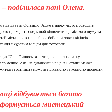
– поділилася пані Олена.
ся відвідувати Оствицю. Адже в парку часто проводять
дехто приходить сюди, щоб відпочити від міського шуму та
стей міста також приваблює бойовий човен вікінгів –
твиця є чудовим місцем для фотосесій.
твиця» Юрій Ойцюсь зазначив, що після початку
ало менше. Але, не дивлячись на це, в Оствиці майже
ителі і гості міста можуть з цікавістю та користю провести
иці відбувається багато
, формується мистецький