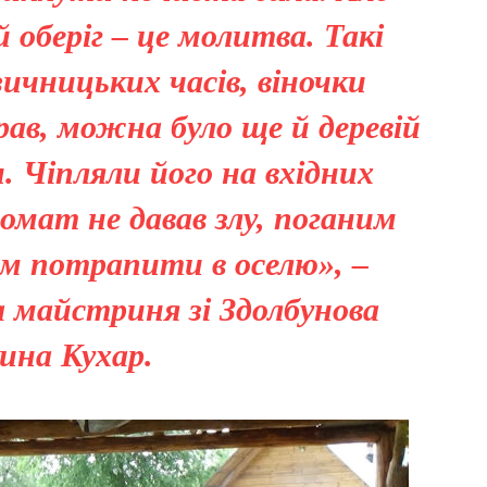
оберіг – це молитва. Такі
зичницьких часів, віночки
рав, можна було ще й деревій
 Чіпляли його на вхідних
ромат не давав злу, поганим
м потрапити в оселю», –
а майстриня зі Здолбунова
ина Кухар.