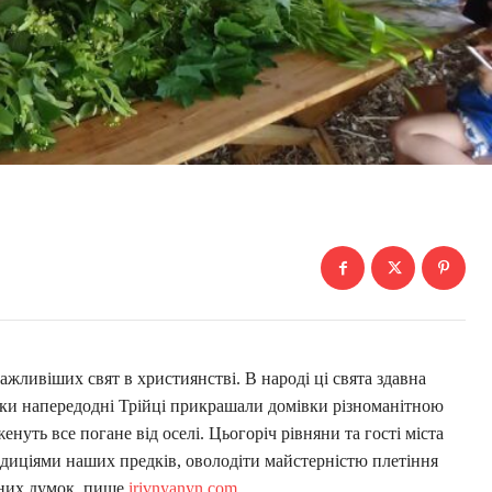
ажливіших свят в християнстві. В народі ці свята здавна
ки напередодні Трійці прикрашали домівки різноманітною
нуть все погане від оселі. Цьогоріч рівняни та гості міста
диціями наших предків, оволодіти майстерністю плетіння
ивних думок, пише
irivnyanyn.com
.