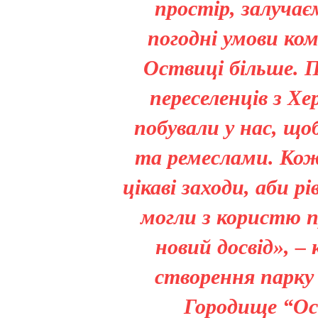
простір, залучає
погодні умови ком
Оствиці більше. П
переселенців з Хе
побували у нас, що
та ремеслами. Кожн
цікаві заходи, аби 
могли з користю 
новий досвід», –
створення парку 
Городище “О