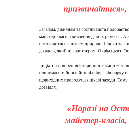
призвичаїтися», 
Загалом, рівнянам та гостям міста подобаєть
майстер-класи з вивчення давніх ремесел. А 
насолодитись спокоєм природи. Рівнян та го
драккар, який плаває озером. Окрім цього Ос
Ініціатор створення історичної локації «Ос
повномасштабної війни відвідувачів парку ст
щовихідних проводяться цікаві заходи. Тому ж
дозвілля.
«Наразі на Оств
майстер-класів