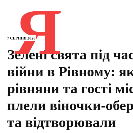
Я
7 СЕРПНЯ 2026
Зелені свята під ча
війни в Рівному: я
рівняни та гості мі
плели віночки-обе
та відтворювали