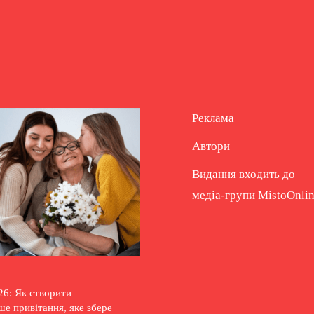
Реклама
Автори
Видання входить до
медіа-групи
MistoOnli
26: Як створити
е привітання, яке збере