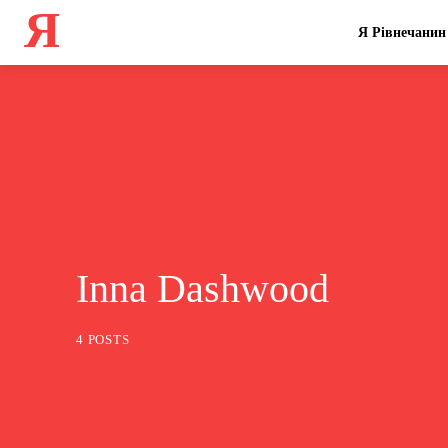
Я
Я Рівнечанин
Inna Dashwood
4 POSTS