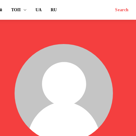
й
ТОП
UA
RU
Search