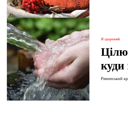
Я здоровий
Цілю
куди
Рівненський кра