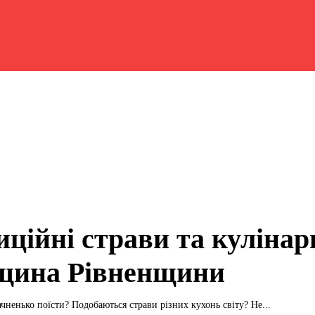
иційні страви та кулінар
щина Рівненщини
чненько поїсти? Подобаються страви різних кухонь світу? Не...