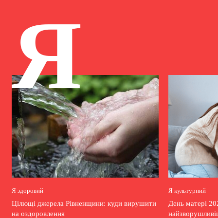
Я
Я здоровий
Я культурний
Цілющі джерела Рівненщини: куди вирушити
День матері 20
на оздоровлення
найзворушливіш