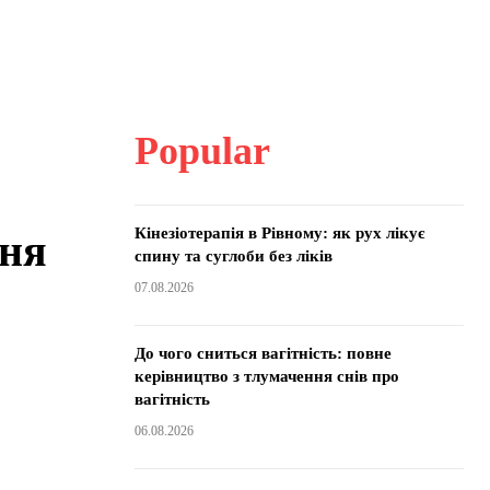
Popular
:
Кінезіотерапія в Рівному: як рух лікує
ння
спину та суглоби без ліків
07.08.2026
До чого сниться вагітність: повне
керівництво з тлумачення снів про
вагітність
06.08.2026