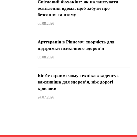
Світловий біохакінг: як налаштувати
освітлення вдома, щоб забути про
безсоння та втому
05.08.2026
Арттерапія в Рівному: творчість для
підтримки психічного здоров’я
03.08.2026
Біг без травм: чому техніка «каденсу»
важливіша для здоров’я, ніж дорогі
кросівки
24.07.2026