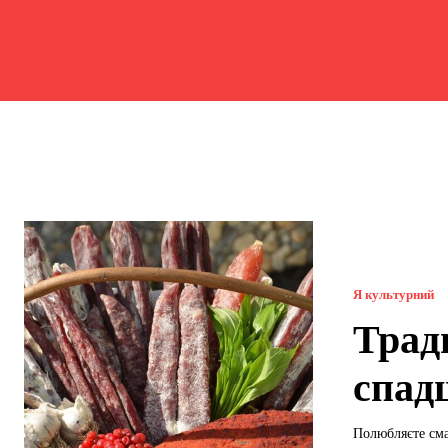
Я культурний
Трад
спад
Полюбляєте сма