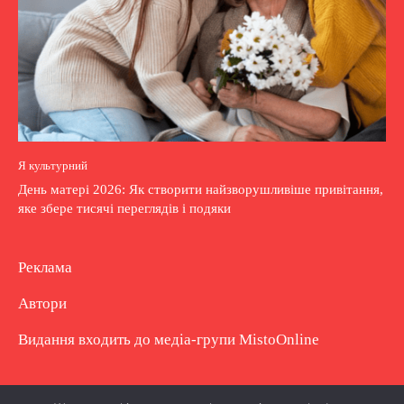
Я культурний
День матері 2026: Як створити найзворушливіше привітання,
яке збере тисячі переглядів і подяки
Реклама
Автори
Видання входить до медіа-групи
MistoOnline
Copyright © Повне використання матеріалу