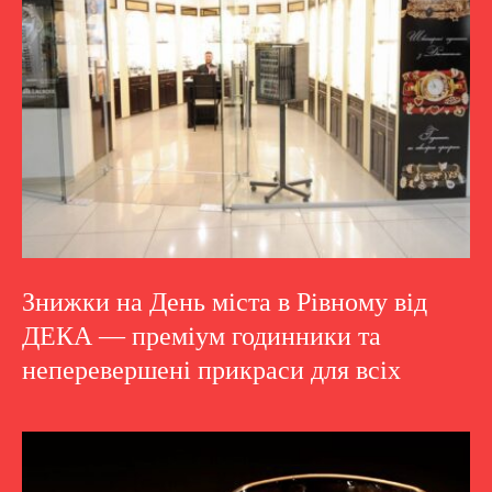
Знижки на День міста в Рівному від
ДЕКА — преміум годинники та
неперевершені прикраси для всіх