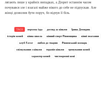
лягають лише у крайніх випадках, а Діорит останнім часом
почувався зле і взагалі майже нікого до себе не підпускав. Але
жінці дозволив бути поруч, бо відчув її біль.
TAGS
верхова їзда
догляд за кіньми
Ірина Демидюк
історія коней
кінна школа
кінний спорт Рівненщина
кінні змагання
клуб Favor
любов до тварин
Рівненський зоопарк
спілкування з кіньми
терапія кіньми
тренування коней
характер коней
чистокровні коні