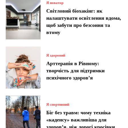
Я новатор
Світловий біохакінг: як
налаштувати освітлення вдома,
щоб забути про безсоння та
втому
Я здоровий
Арттерапія в Рівному:
творчість для підтримки
психічного здоров’я
Я спортивний
Біг без травм: чому техніка
«каденсу» важливіша для
здоров’я, ніж дорогі кросівки