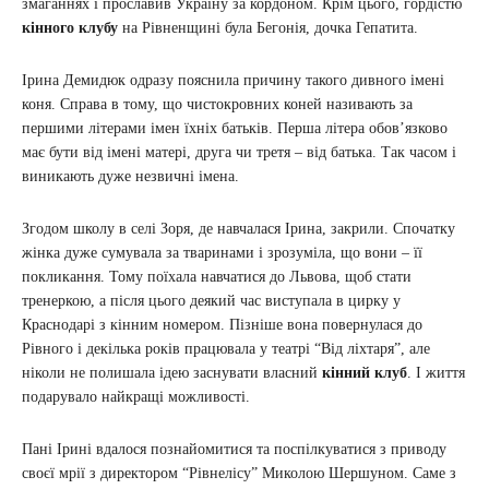
змаганнях і прославив Україну за кордоном. Крім цього, гордістю
кінного клубу
на Рівненщині була Бегонія, дочка Гепатита.
Ірина Демидюк одразу пояснила причину такого дивного імені
коня. Справа в тому, що чистокровних коней називають за
першими літерами імен їхніх батьків. Перша літера обов’язково
має бути від імені матері, друга чи третя – від батька. Так часом і
виникають дуже незвичні імена.
Згодом школу в селі Зоря, де навчалася Ірина, закрили. Спочатку
жінка дуже сумувала за тваринами і зрозуміла, що вони – її
покликання. Тому поїхала навчатися до Львова, щоб стати
тренеркою, а після цього деякий час виступала в цирку у
Краснодарі з кінним номером. Пізніше вона повернулася до
Рівного і декілька років працювала у театрі “Від ліхтаря”, але
ніколи не полишала ідею заснувати власний
кінний клуб
. І життя
подарувало найкращі можливості.
Пані Ірині вдалося познайомитися та поспілкуватися з приводу
своєї мрії з директором “Рівнелісу” Миколою Шершуном. Саме з