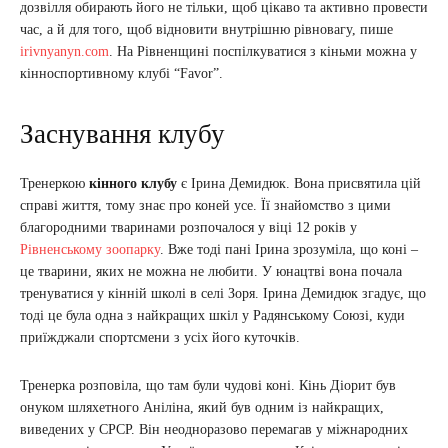
дозвілля обирають його не тільки, щоб цікаво та активно провести
час, а й для того, щоб відновити внутрішню рівновагу, пише
irivnyanyn.com
. На Рівненщині поспілкуватися з кіньми можна у
кінноспортивному клубі “Favor”.
Заснування клубу
Тренеркою
кінного клубу
є Ірина Демидюк. Вона присвятила цій
справі життя, тому знає про коней усе. Її знайомство з цими
благородними тваринами розпочалося у віці 12 років у
Рівненському зоопарку
. Вже тоді пані Ірина зрозуміла, що коні –
це тварини, яких не можна не любити. У юнацтві вона почала
тренуватися у кінній школі в селі Зоря. Ірина Демидюк згадує, що
тоді це була одна з найкращих шкіл у Радянському Союзі, куди
приїжджали спортсмени з усіх його куточків.
Тренерка розповіла, що там були чудові коні. Кінь Діорит був
онуком шляхетного Аніліна, який був одним із найкращих,
виведених у СРСР. Він неодноразово перемагав у міжнародних