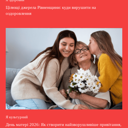
Цілющі джерела Рівненщини: куди вирушити на
оздоровлення
Я культурний
День матері 2026: Як створити найзворушливіше привітання,