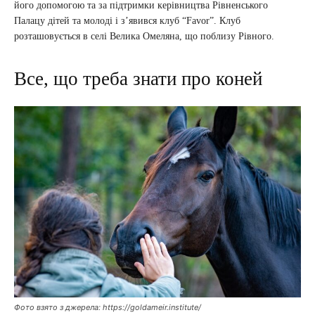
його допомогою та за підтримки керівництва Рівненського
Палацу дітей та молоді і з’явився клуб “Favor”. Клуб
розташовується в селі Велика Омеляна, що поблизу Рівного.
Все, що треба знати про коней
Фото взято з джерела: https://goldameir.institute/