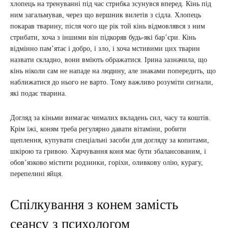
хлопець на тренуванні під час стрибка зсунувся вперед. Кінь під
ним загальмував, через що вершник вилетів з сідла. Хлопець
покарав тварину, після чого ще рік той кінь відмовлявся з ним
стрибати, хоча з іншими він підкоряв будь-які бар’єри. Кінь
відмінно пам’ятає і добро, і зло, і хоча мстивими цих тварин
назвати складно, вони вміють ображатися. Ірина зазначила, що
кінь ніколи сам не нападе на людину, але знаками попередить, що
наближатися до нього не варто. Тому важливо розуміти сигнали,
які подає тварина.
Догляд за кіньми вимагає чималих вкладень сил, часу та коштів.
Крім їжі, коням треба регулярно давати вітаміни, робити
щеплення, купувати спеціальні засоби для догляду за копитами,
шкірою та гривою. Харчування коня має бути збалансованим, і
обов’язково містити родзинки, горіхи, оливкову олію, курагу,
перепелині яйця.
Спілкування з конем замість
сеансу з психологом