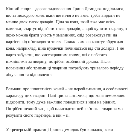
Кінний спорт – дороге задоволення. Ірина Демидюк поділилася,
що за молодого коня, який ще нічого не вміє, треба віддати не
менше двох тисяч доларів. Ціна за коня, який вже має якісь
навички, стартує від п’яти тисяч доларів, а щоб купити тварину, з
якою можна брати участь у змаганнях, слід розраховувати на
вартість від п’ятнадцяти тисяч. Також чимало коштує збруя для
коня, наприклад, ціна вуздечки починається від ста доларів. І не
варто забувати, що чистокровним коням, які є набагато
ніжнішими за людину, потрібен особливий догляд. Після
поранення або травми ці тварини потребують тривалого періоду
лікування та відновлення.
Розмови про шляхетність коней – не перебільшення, а особливості
характеру цих тварин. Пані Ірина зазначила, що коня неможливо
підкорити, тому дуже важливо поводитися з ним на рівних.
Потрібен певний час, щоб налагодити цей зв’язок – тварина має
розуміти свого партнера, а він – її.
У тренерській практиці Ірини Демидюк був випадок, коли