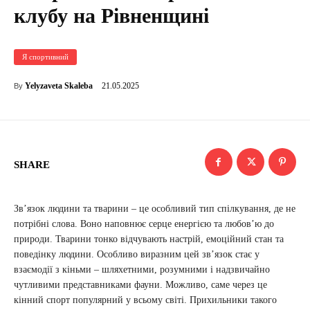
клубу на Рівненщині
Я спортивний
21.05.2025
Yelyzaveta Skaleba
By
SHARE
Зв’язок людини та тварини – це особливий тип спілкування, де не
потрібні слова. Воно наповнює серце енергією та любов’ю до
природи. Тварини тонко відчувають настрій, емоційний стан та
поведінку людини. Особливо виразним цей зв’язок стає у
взаємодії з кіньми – шляхетними, розумними і надзвичайно
чутливими представниками фауни. Можливо, саме через це
кінний спорт популярний у всьому світі. Прихильники такого