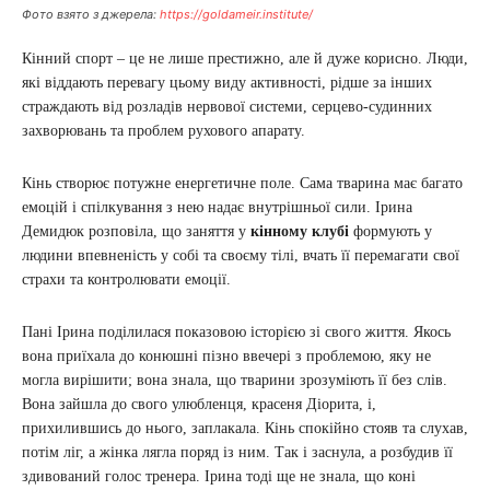
Фото взято з джерела:
https://goldameir.institute/
Кінний спорт – це не лише престижно, але й дуже корисно. Люди,
які віддають перевагу цьому виду активності, рідше за інших
страждають від розладів нервової системи, серцево-судинних
захворювань та проблем рухового апарату.
Кінь створює потужне енергетичне поле. Сама тварина має багато
емоцій і спілкування з нею надає внутрішньої сили. Ірина
Демидюк розповіла, що заняття у
кінному клубі
формують у
людини впевненість у собі та своєму тілі, вчать її перемагати свої
страхи та контролювати емоції.
Пані Ірина поділилася показовою історією зі свого життя. Якось
вона приїхала до конюшні пізно ввечері з проблемою, яку не
могла вирішити; вона знала, що тварини зрозуміють її без слів.
Вона зайшла до свого улюбленця, красеня Діорита, і,
прихилившись до нього, заплакала. Кінь спокійно стояв та слухав,
потім ліг, а жінка лягла поряд із ним. Так і заснула, а розбудив її
здивований голос тренера. Ірина тоді ще не знала, що коні