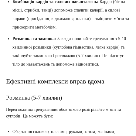
Комбінація кардіо та силових навантажень:
Кардіо (біг на
місці, стрибки, танці) допоможе спалити калорії, а силові
вправи (присідання, віджимання, планки) – зміцнити м’язи та
прискорити метаболізм.
Розминка та заминка:
Завжди починайте тренування з 5-10
хвилинної розминки (суглобова гімнастика, легке кардіо) та
закінчуйте заминкою і розтяжкою (5-7 хвилин). Це підготує
тіло до навантажень та допоможе відновитися.
Ефективні комплекси вправ вдома
Розминка (5-7 хвилин)
Перед кожним тренуванням обов’язково розігрівайте м’язи та
суглоби. Це можуть бути:
Обертання головою, плечима, руками, тазом, колінами,