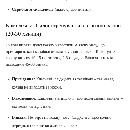
Стрибки зі скакалкою
(якщо є) або імітація.
Комплекс 2: Силові тренування з власною вагою
(20-30 хвилин)
Силові вправи допоможуть наростити м’язову масу, що
прискорить ваш метаболізм навіть у стані спокою. Виконуйте
кожну вправу 10-15 повторень, 2-3 підходи. Відпочинок між
підходами 45-60 секунд.
Присідання:
Класичні, слідкуйте за технікою – таз назад,
коліна не виходять за носки.
Віджимання:
Класичні від підлоги, або полегшений варіант –
від колін чи від стіни.
Випади:
По черзі на кожну ногу. Слідкуйте, щоб коліно
передньої ноги не виходило за носок.