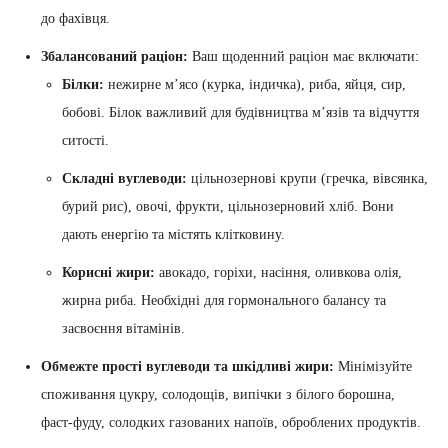
до фахівця.
Збалансований раціон:
Ваш щоденний раціон має включати:
Білки:
нежирне м’ясо (курка, індичка), риба, яйця, сир,
бобові. Білок важливий для будівництва м’язів та відчуття
ситості.
Складні вуглеводи:
цільнозернові крупи (гречка, вівсянка,
бурий рис), овочі, фрукти, цільнозерновий хліб. Вони
дають енергію та містять клітковину.
Корисні жири:
авокадо, горіхи, насіння, оливкова олія,
жирна риба. Необхідні для гормонального балансу та
засвоєння вітамінів.
Обмежте прості вуглеводи та шкідливі жири:
Мінімізуйте
споживання цукру, солодощів, випічки з білого борошна,
фаст-фуду, солодких газованих напоїв, оброблених продуктів.