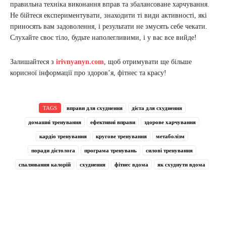
правильна техніка виконання вправ та збалансоване харчування.
Не бійтеся експериментувати, знаходити ті види активності, які
приносять вам задоволення, і результати не змусять себе чекати.
Слухайте своє тіло, будьте наполегливими, і у вас все вийде!
Залишайтеся з
irivnyanyn.com
, щоб отримувати ще більше
корисної інформації про здоров’я, фітнес та красу!
TAGS
вправи для схуднення
дієта для схуднення
домашні тренування
ефективні вправи
здорове харчування
кардіо тренування
кругове тренування
метаболізм
поради дієтолога
програма тренувань
силові тренування
спалювання калорій
схуднення
фітнес вдома
як схуднути вдома