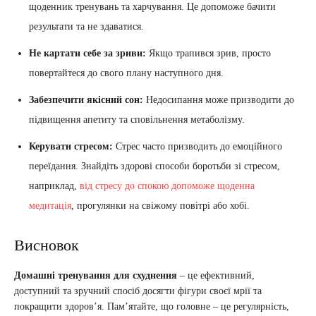
щоденник тренувань та харчування. Це допоможе бачити
результати та не здаватися.
Не картати себе за зриви:
Якщо трапився зрив, просто
повертайтеся до свого плану наступного дня.
Забезпечити якісний сон:
Недосипання може призводити до
підвищення апетиту та сповільнення метаболізму.
Керувати стресом:
Стрес часто призводить до емоційного
переїдання. Знайдіть здорові способи боротьби зі стресом,
наприклад,
від стресу до спокою допоможе щоденна
медитація
, прогулянки на свіжому повітрі або хобі.
Висновок
Домашні тренування для схуднення
– це ефективний,
доступний та зручний спосіб досягти фігури своєї мрії та
покращити здоров’я. Пам’ятайте, що головне – це регулярність,