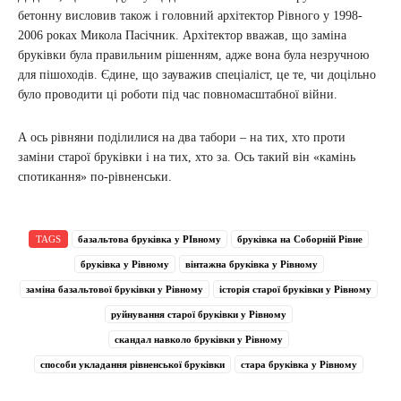
бетонну висловив також і головний архітектор Рівного у 1998-
2006 роках Микола Пасічник. Архітектор вважав, що заміна
бруківки була правильним рішенням, адже вона була незручною
для пішоходів. Єдине, що зауважив спеціаліст, це те, чи доцільно
було проводити ці роботи під час повномасштабної війни.
А ось рівняни поділилися на два табори – на тих, хто проти
заміни старої бруківки і на тих, хто за. Ось такий він «камінь
спотикання» по-рівненськи.
TAGS
базальтова бруківка у РІвному
бруківка на Соборній Рівне
бруківка у Рівному
вінтажна бруківка у Рівному
заміна базальтової бруківки у Рівному
історія старої бруківки у Рівному
руйнування старої бруківки у Рівному
скандал навколо бруківки у Рівному
способи укладання рівненської бруківки
стара бруківка у Рівному