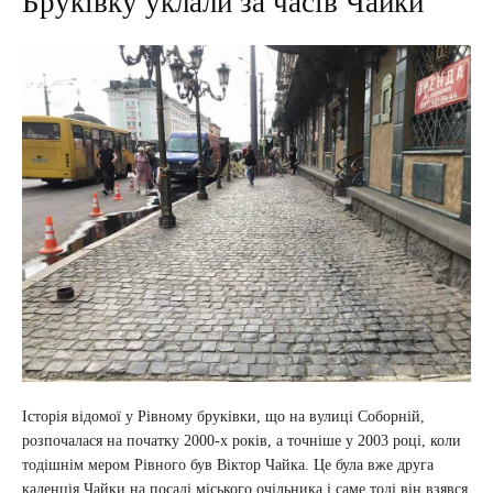
Бруківку уклали за часів Чайки
Історія відомої у Рівному бруківки, що на вулиці Соборній,
розпочалася на початку 2000-х років, а точніше у 2003 році, коли
тодішнім мером Рівного був Віктор Чайка. Це була вже друга
каденція Чайки на посаді міського очільника і саме тоді він взявся