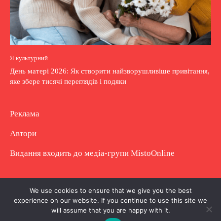
Я культурний
День матері 2026: Як створити найзворушливіше привітання,
яке збере тисячі переглядів і подяки
Реклама
Автори
Видання входить до медіа-групи
MistoOnline
Copyright © Повне використання матеріалу
We use cookies to ensure that we give you the best
experience on our website. If you continue to use this site we
заборонено. Частково можна з гіперпосиланням.
will assume that you are happy with it.