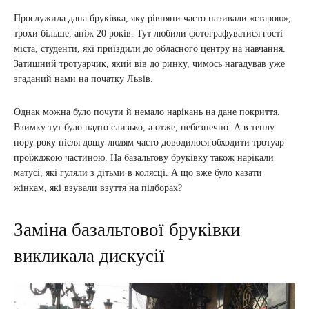
Прослужила дана бруківка, яку рівняни часто називали «старою»,
трохи більше, аніж 20 років. Тут любили фотографуватися гості
міста, студенти, які приїздили до обласного центру на навчання.
Затишний тротуарчик, який вів до ринку, чимось нагадував уже
згаданий нами на початку Львів.
Однак можна було почути й немало нарікань на дане покриття.
Взимку тут було надто слизько, а отже, небезпечно. А в теплу
пору року після дощу людям часто доводилося обходити тротуар
проїжджою частиною. На базальтову бруківку також нарікали
матусі, які гуляли з дітьми в колясці. А що вже було казати
жінкам, які взували взуття на підборах?
Заміна базальтової бруківки
викликала дискусії