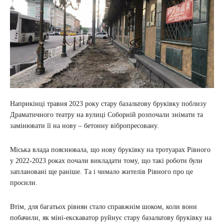
Наприкінці травня 2023 року стару базальтову бруківку поблизу
Драматичного театру на вулиці Соборній розпочали знімати та
замінювати її на нову – бетонну вібропресовану.
Міська влада пояснювала, що нову бруківку на тротуарах Рівного
у 2022-2023 роках почали викладати тому, що такі роботи були
заплановані ще раніше. Та і чимало жителів Рівного про це
просили.
Втім, для багатьох рівнян стало справжнім шоком, коли вони
побачили, як міні-екскаватор руйнує стару базальтову бруківку на