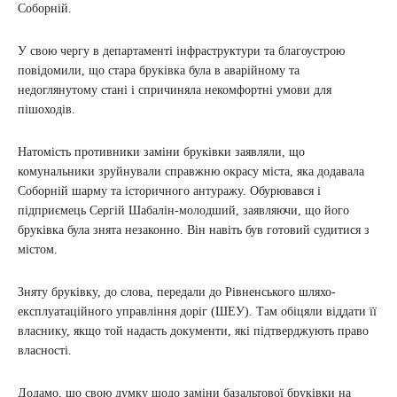
Соборній.
У свою чергу в департаменті інфраструктури та благоустрою
повідомили, що стара бруківка була в аварійному та
недоглянутому стані і спричиняла некомфортні умови для
пішоходів.
Натомість противники заміни бруківки заявляли, що
комунальники зруйнували справжню окрасу міста, яка додавала
Соборній шарму та історичного антуражу. Обурювався і
підприємець Сергій Шабалін-молодший, заявляючи, що його
бруківка була знята незаконно. Він навіть був готовий судитися з
містом.
Зняту бруківку, до слова, передали до Рівненського шляхо-
експлуатаційного управління доріг (ШЕУ). Там обіцяли віддати її
власнику, якщо той надасть документи, які підтверджують право
власності.
Додамо, що свою думку щодо заміни базальтової бруківки на