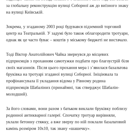
за глобальну реконструкцію вулиці Соборної аж до виїзного знаку
на вулиці Київській.
Зокрема, у згаданому 2003 році будувався підземний торговий
центр на Театральній. У задумі було також облагородити тротуари,
однак як це часто буває – коштів у міському бюджеті не вистачало.
Тоді Віктор Анатолійович Чайка звернувся до місцевих
підприємців з проханням самотужки подбати про благоустрій біля
своїх магазинів. Після цього прохання мера і з’явилася базальтова
бруківка на тротуарі згаданої вулиці Соборної. Ініціювала та
профінансувала її укладання відома у Рівному родина
підприємців Шабаліних (принаймні, так стверджує Шабалін-
молодший).
За його словами, вони разом з батьком виклали бруківку поблизу
родинної антикварної галереї. Спочатку тротуар вирівняли,
уклали бетонну стяжку, а вже зверху по ній поклали базальтовий
камінь розміром 10х10, так звану «шашечку».