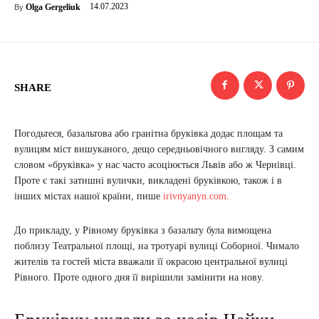
14.07.2023
Olga Gergeliuk
By
SHARE
Погодьтеся, базальтова або гранітна бруківка додає площам та
вулицям міст вишуканого, дещо середньовічного вигляду. З самим
словом «бруківка» у нас часто асоціюється Львів або ж Чернівці.
Проте є такі затишні вулички, викладені бруківкою, також і в
інших містах нашої країни, пише
irivnyanyn.com.
До прикладу, у Рівному бруківка з базальту була вимощена
поблизу Театральної площі, на тротуарі вулиці Соборної. Чимало
жителів та гостей міста вважали її окрасою центральної вулиці
Рівного. Проте одного дня її вирішили замінити на нову.