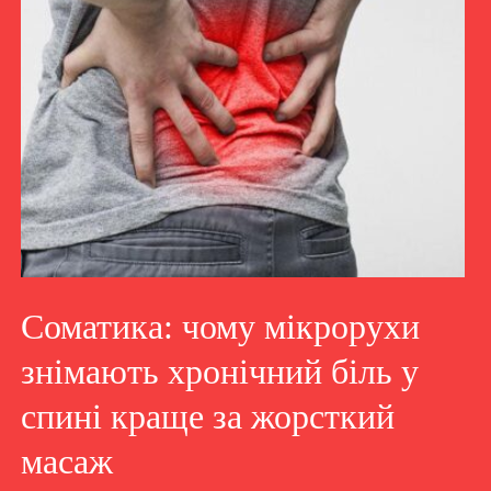
Соматика: чому мікрорухи
знімають хронічний біль у
спині краще за жорсткий
масаж