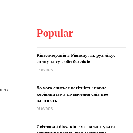
Popular
Кінезіотерапія в Рівному: як рух лікує
спину та суглоби без ліків
07.08.2026
До чого сниться вагітність: повне
атчі...
керівництво з тлумачення снів про
вагітність
06.08.2026
Світловий біохакінг: як налаштувати