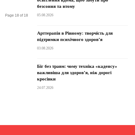
освітлення вдома, щоб забути про
безсоння та втому
05.08.2026
Page 18 of 18
Арттерапія в Рівному: творчість для
підтримки психічного здоров’я
03.08.2026
Біг без травм: чому техніка «каденсу»
важливіша для здоров’я, ніж дорогі
кросівки
24.07.2026