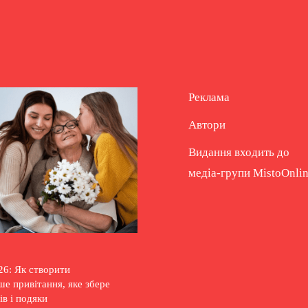
Реклама
Автори
Видання входить до
медіа-групи
MistoOnli
26: Як створити
е привітання, яке збере
ів і подяки