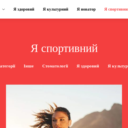
Я здоровий
Я культурний
Я новатор
Я спортивни
Я спортивний
атегорії
Інше
Стоматології
Я здоровий
Я культу