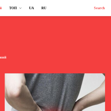
й
ТОП
UA
RU
Search
рний