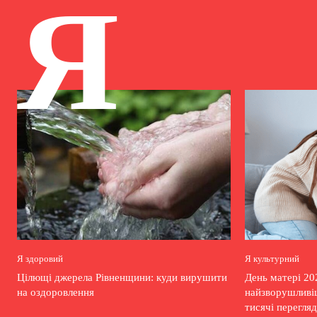
Я
Я здоровий
Я культурний
Цілющі джерела Рівненщини: куди вирушити
День матері 20
на оздоровлення
найзворушливіш
тисячі перегляд