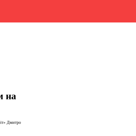
м на
ріт» Дмитро