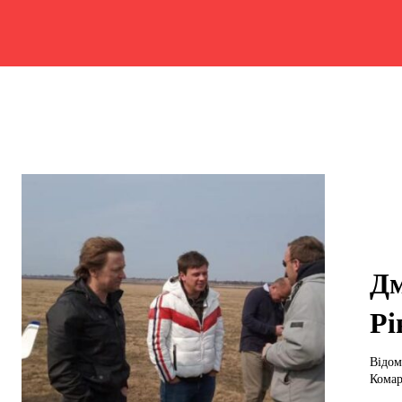
Дм
Рі
Відом
Комар