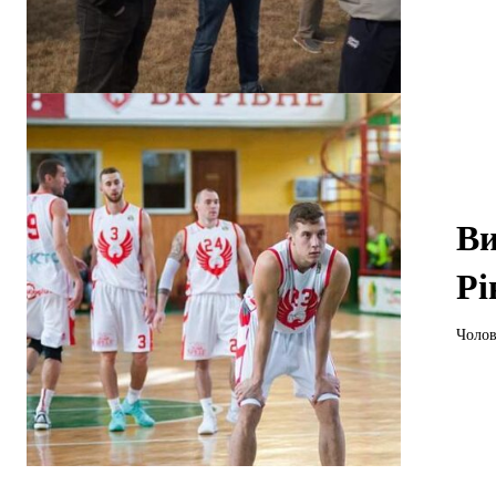
Ви
Рі
Чолов