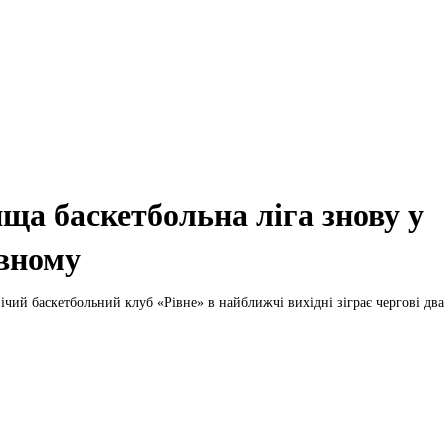
ща баскетбольна ліга знову у
вному
ічий баскетбольний клуб «Рівне» в найближчі вихідні зіграє чергові два м