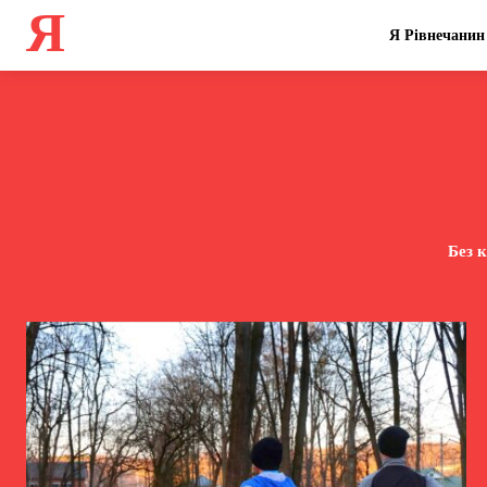
Я
Я Рівнечанин
Без к