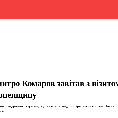
итро Комаров завітав з візито
вненщину
ий мандрівник України, журналіст та ведучий трепел-шоу «Світ Навиво
ов...