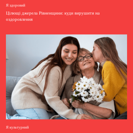
Я здоровий
Цілющі джерела Рівненщини: куди вирушити на
оздоровлення
Я культурний