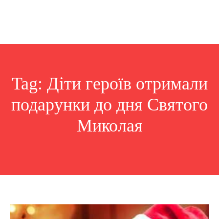
Tag:
Діти героїв отримали
подарунки до дня Святого
Миколая