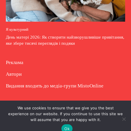
Я культурний
День матері 2026: Як створити найзворушливіше привітання,
яке збере тисячі переглядів і подяки
Реклама
Автори
Видання входить до медіа-групи
MistoOnline
Copyright © Повне використання матеріалу
We use cookies to ensure that we give you the best
experience on our website. If you continue to use this site we
заборонено. Частково можна з гіперпосиланням.
will assume that you are happy with it.
Ok