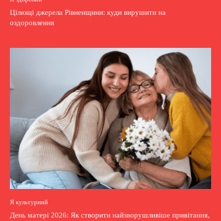
Цілющі джерела Рівненщини: куди вирушити на
оздоровлення
Я культурний
День матері 2026: Як створити найзворушливіше привітання,