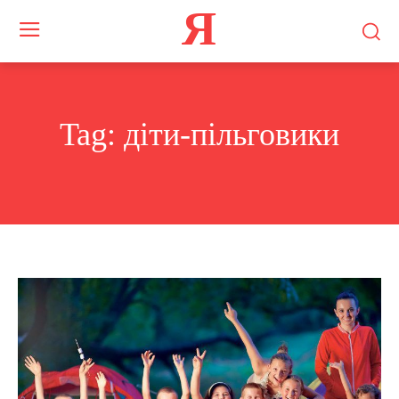
Я
Tag:
діти-пільговики