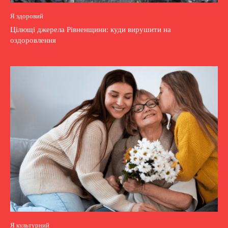
Я здоровий
Цілющі джерела Рівненщини: куди вирушити на
оздоровлення
Я культурний