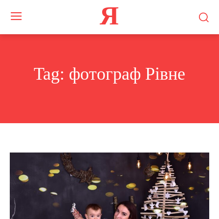
Я
Tag:
фотограф Рівне