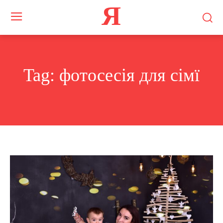
Я
Tag:
фотосесія для сімї