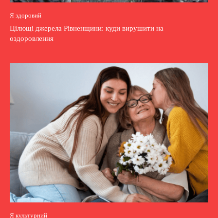
Я здоровий
Цілющі джерела Рівненщини: куди вирушити на
оздоровлення
Я культурний