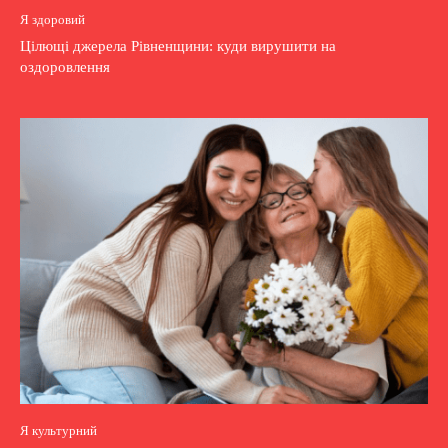
Я здоровий
Цілющі джерела Рівненщини: куди вирушити на
оздоровлення
Я культурний