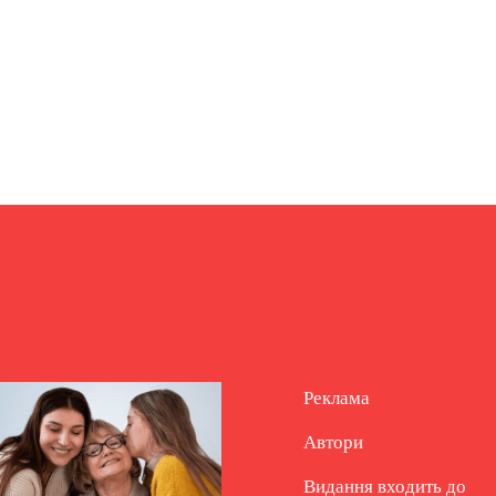
Реклама
Автори
Видання входить до