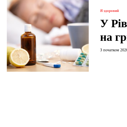
Я здоровий
У Рі
на г
З початком 2020