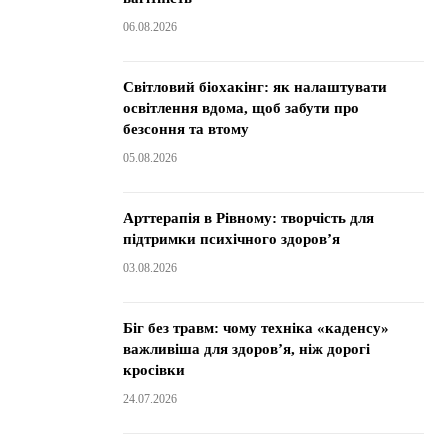
06.08.2026
Світловий біохакінг: як налаштувати
освітлення вдома, щоб забути про
безсоння та втому
05.08.2026
Арттерапія в Рівному: творчість для
підтримки психічного здоров’я
03.08.2026
Біг без травм: чому техніка «каденсу»
важливіша для здоров’я, ніж дорогі
кросівки
24.07.2026