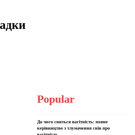
падки
Popular
До чого сниться вагітність: повне
керівництво з тлумачення снів про
вагітність