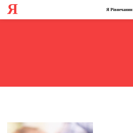
Я
Я Рівнечанин