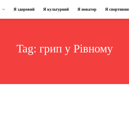
Я здоровий
Я культурний
Я новатор
Я спортивни
Tag:
грип у Рівному