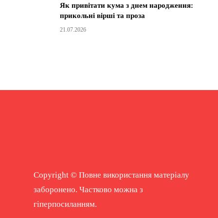
Як привітати кума з днем народження:
прикольні вірші та проза
21.07.2026
Copyright © Повне використання матеріалу
заборонено. Частково можна з
гіперпосиланням.