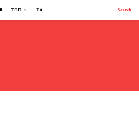
й
ТОП
UA
Search