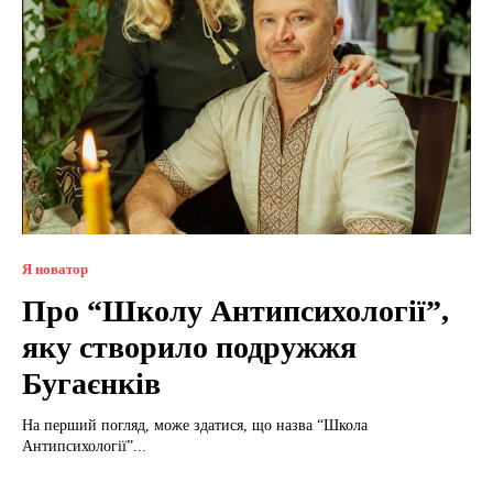
Я новатор
Про “Школу Антипсихології”,
яку створило подружжя
Бугаєнків
На перший погляд, може здатися, що назва “Школа
Антипсихології”...