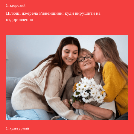
Я здоровий
Цілющі джерела Рівненщини: куди вирушити на
оздоровлення
Я культурний