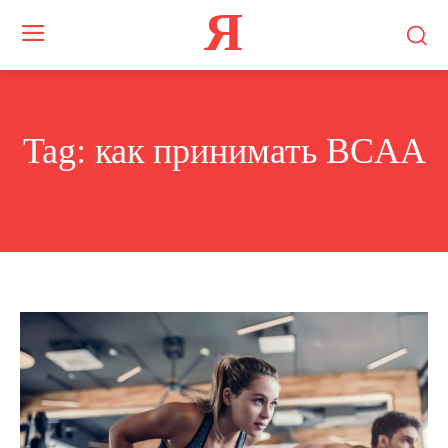
Я
Tag:
как принимать BCAA