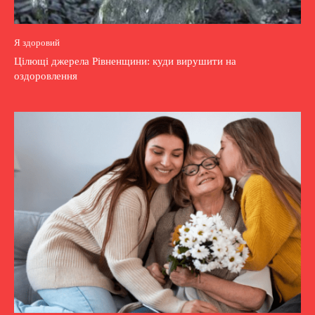
Я здоровий
Цілющі джерела Рівненщини: куди вирушити на
оздоровлення