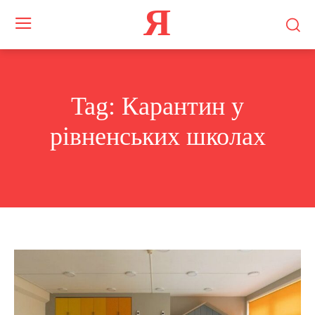
Я
Tag:
Карантин у
рівненських школах