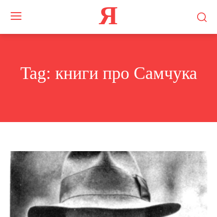
Я
Tag:
книги про Самчука