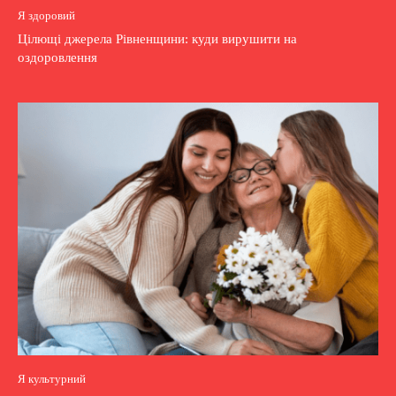
Я здоровий
Цілющі джерела Рівненщини: куди вирушити на
оздоровлення
Я культурний