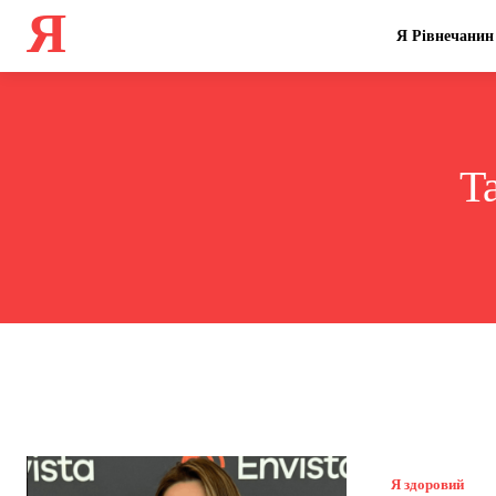
Я
Я Рівнечанин
T
Я здоровий