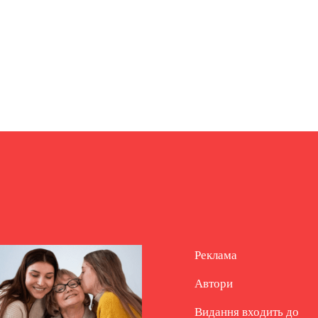
Реклама
Автори
Видання входить до