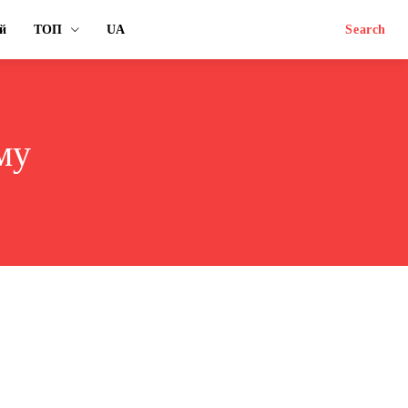
й
ТОП
UA
Search
му