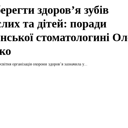
ерегти здоров’я зубів
лих та дітей: поради
енської стоматологині О
ко
світня організація охорони здоров’я зазначила у...