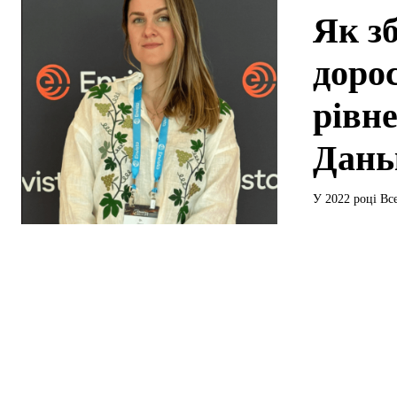
Як зб
дорос
рівн
Дань
У 2022 році Все