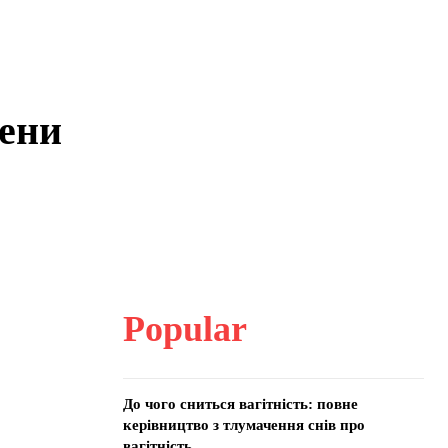
лени
Popular
До чого сниться вагітність: повне
керівництво з тлумачення снів про
вагітність