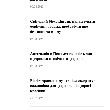
06.08.2026
Світловий біохакінг: як налаштувати
освітлення вдома, щоб забути про
безсоння та втому
05.08.2026
Арттерапія в Рівному: творчість для
підтримки психічного здоров’я
03.08.2026
Біг без травм: чому техніка «каденсу»
важливіша для здоров’я, ніж дорогі
кросівки
24.07.2026