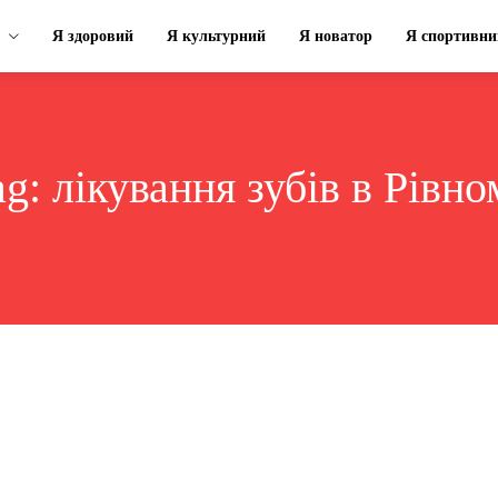
Я здоровий
Я культурний
Я новатор
Я спортивни
ag:
лікування зубів в Рівно