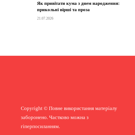
Як привітати кума з днем народження:
прикольні вірші та проза
21.07.2026
Copyright © Повне використання матеріалу
заборонено. Частково можна з
гіперпосиланням.