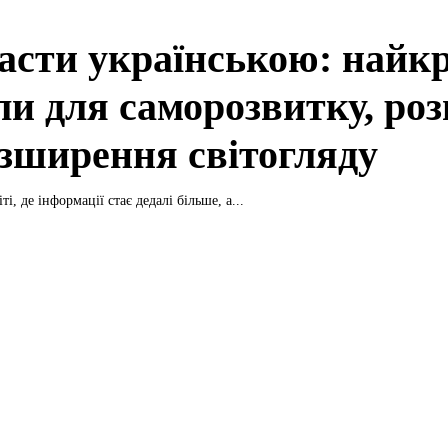
асти українською: найк
ли для саморозвитку, роз
озширення світогляду
ті, де інформації стає дедалі більше, а...