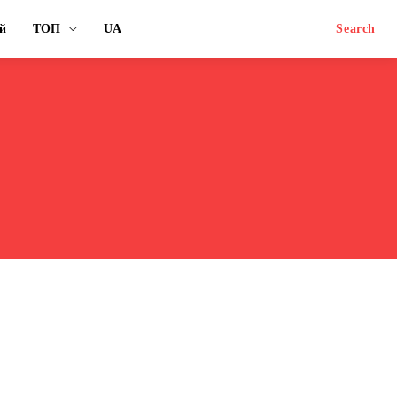
й
ТОП
UA
Search