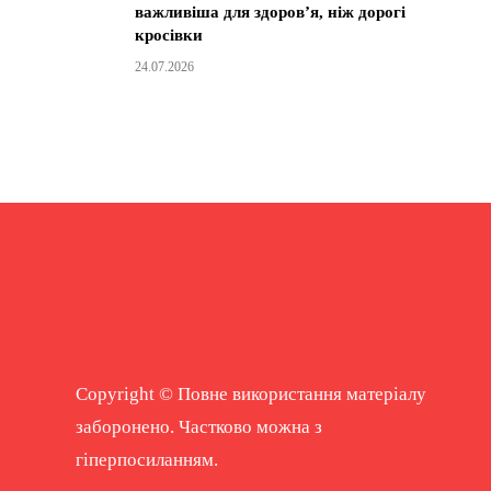
важливіша для здоров’я, ніж дорогі
кросівки
24.07.2026
Copyright © Повне використання матеріалу
заборонено. Частково можна з
гіперпосиланням.