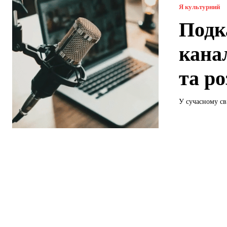
Я культурний
Подк
кана
та р
У сучасному сві