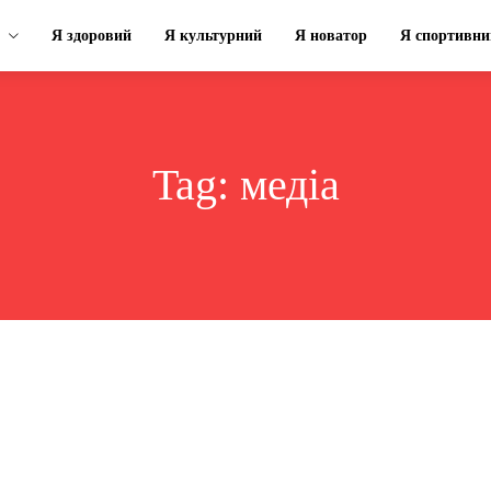
Я здоровий
Я культурний
Я новатор
Я спортивни
Tag:
медіа