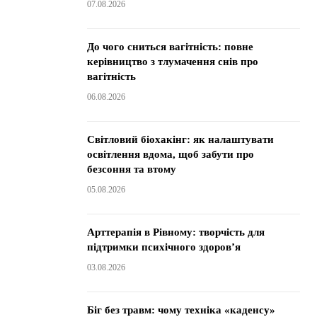
07.08.2026
До чого сниться вагітність: повне
керівництво з тлумачення снів про
вагітність
06.08.2026
Світловий біохакінг: як налаштувати
освітлення вдома, щоб забути про
безсоння та втому
05.08.2026
Арттерапія в Рівному: творчість для
підтримки психічного здоров’я
03.08.2026
Біг без травм: чому техніка «каденсу»