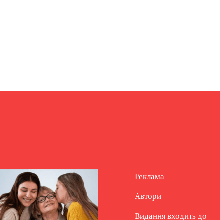
Реклама
Автори
Видання входить до