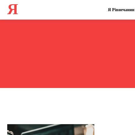
Я
Я Рівнечанин