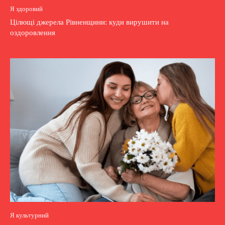
Я здоровий
Цілющі джерела Рівненщини: куди вирушити на
оздоровлення
Я культурний