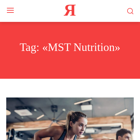
Я
Tag:
«MST Nutrition»