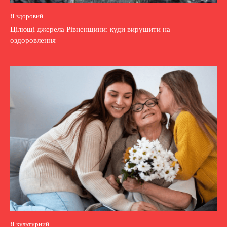
Я здоровий
Цілющі джерела Рівненщини: куди вирушити на
оздоровлення
Я культурний