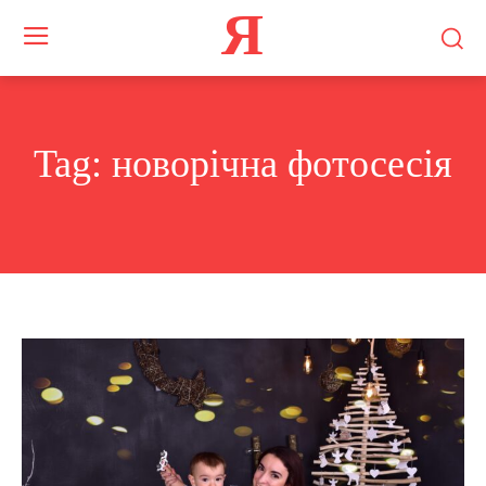
Я
Tag:
новорічна фотосесія