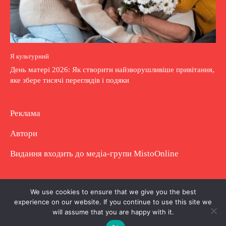
Я культурний
День матері 2026: Як створити найзворушливіше привітання,
яке збере тисячі переглядів і подяки
Реклама
Автори
Видання входить до медіа-групи
MistoOnline
Copyright © Повне використання матеріалу
We use cookies to ensure that we give you the best
experience on our website. If you continue to use this site we
заборонено. Частково можна з гіперпосиланням.
will assume that you are happy with it.