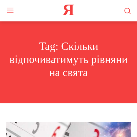
Я
Tag:
Скільки
відпочиватимуть рівняни
на свята