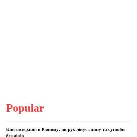
Popular
Кінезіотерапія в Рівному: як рух лікує спину та суглоби
без ліків