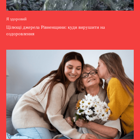
Я здоровий
Цілющі джерела Рівненщини: куди вирушити на
оздоровлення