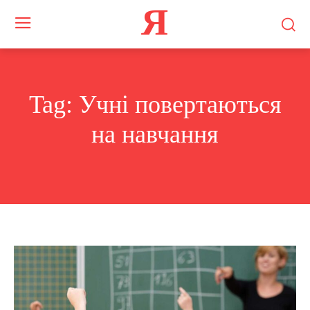
Я
Tag:
Учні повертаються
на навчання