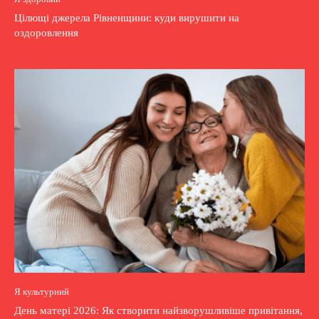
Цілющі джерела Рівненщини: куди вирушити на
оздоровлення
Я культурний
День матері 2026: Як створити найзворушливіше привітання,