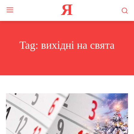
Я
Tag:
вихідні на свята