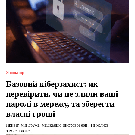
Я новатор
Базовий кіберзахист: як
перевірити, чи не злили ваші
паролі в мережу, та зберегти
власні гроші
Привіт, мій друже, мешканцю цифрової ери! Ти колись
замислювався,...