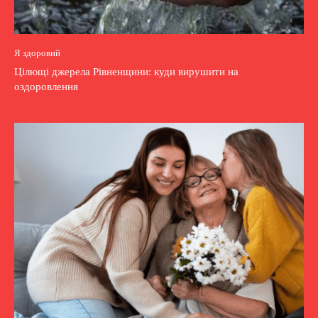
Я здоровий
Цілющі джерела Рівненщини: куди вирушити на
оздоровлення