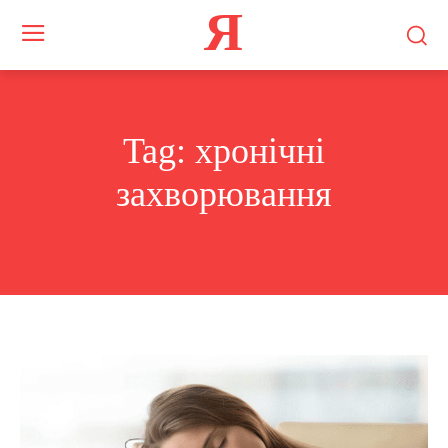
Я
Tag:
хронічні
захворювання